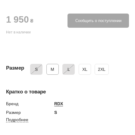
1 950
₴
Сообщить о поступлении
Нет в наличии
Размер
S
M
L
XL
2XL
Кратко о товаре
Бренд
RDX
Размер
S
Подробнее