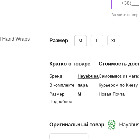
евная
Введите номер
ка
Размер
M
L
XL
ание
Кратко о товаре
Стоимость дос
и, Клетки ММА
ские стенки,
Бренд
Hayabusa
Самовывоз из мага
В комплекте
пара
Курьером по Киеву
тификат
Размер
M
Новая Почта
Подробнее
Оригинальный товар
Hayabu