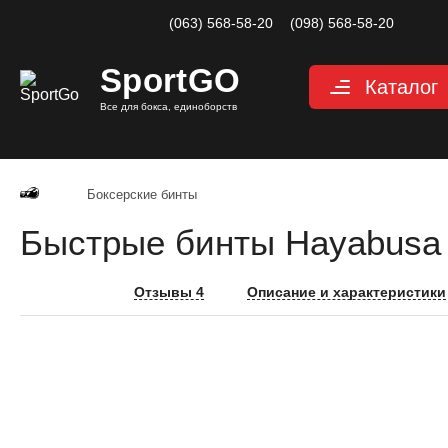
(063) 568-58-20
(098) 568-58-20
Sport
GO
Каталог
Все для бокса, единоборств
Перчатки
Защита
Боксерские бинты
Капы для бокса
Быстрые бинты Hayabusa 
Боксерские бин
Макивары и лап
Отзывы 4
Описание и характеристики
Мешки, груши, 
Аксессуары, Фи
Тренажерный за
Одежда для еди