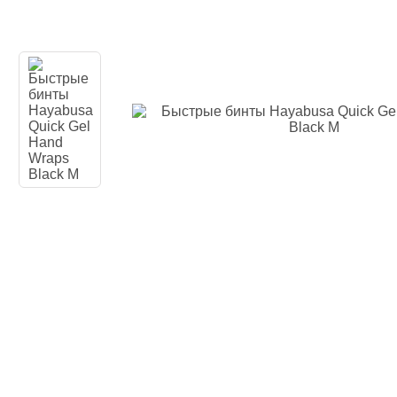
Одежда повседн
Кимоно
Обувь
Тяжелая атлети
Вольная борьба
Спортивное пит
Боксерские ринг
Тренажеры, швед
турники-брусья
Подарочный сер
Бренды