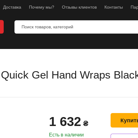
Доставка
Почему мы?
Отзывы клиентов
Контакты
Пар
Quick Gel Hand Wraps Blac
ты
ы
манекены
тнес
1 632
л
Купит
₴
ноборств
Есть в наличии