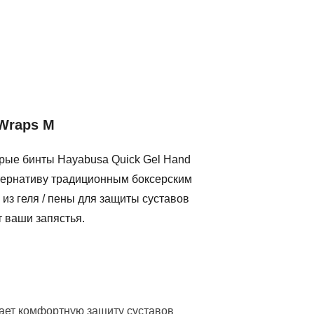
Wraps M
рые бинты Hayabusa Quick Gel Hand
ьтернативу традиционным боксерским
 из геля / пены для защиты суставов
 ваши запястья.
вает комфортную защиту суставов