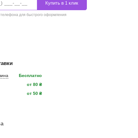
 телефона для быстрого оформления
тавки
зина
Бесплатно
от 80 ₴
от 50 ₴
sa