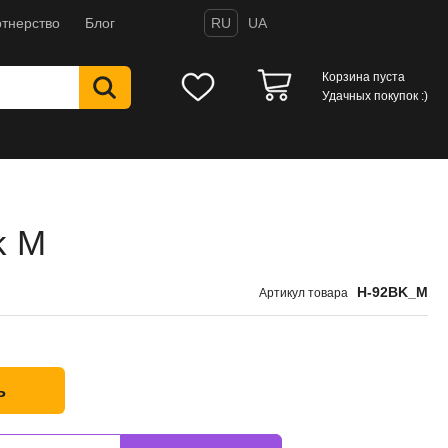
тнерство
Блог
RU
UA
Корзина пуста
Удачных покупок :)
k M
H-92BK_M
Артикул товара
ь