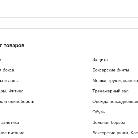
г товаров
и
Защита
я бокса
Боксерские бинты
ы и лапы
Мешки, груши, манек
ары, Фитнес
Тренажерный зал
для единоборств
Одежда повседневна
Обувь
 атлетика
Вольная борьба
ное питание
Боксерские ринги, Кл