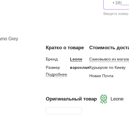
евная
Введите номер
ка
Кратко о товаре
Стоимость дост
ание
Бренд
Leone
Самовывоз из магаз
и, Клетки ММА
Размер
взрослая
Курьером по Киеву
ские стенки,
Подробнее
Новая Почта
тификат
Оригинальный товар
Leone