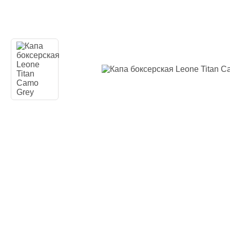
Одежда повседн
Кимоно
Обувь
Тяжелая атлети
Вольная борьба
Спортивное пит
Боксерские ринг
Тренажеры, швед
турники-брусья
Подарочный сер
Бренды