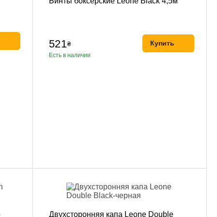
Бинты боксерские Leone Black 4,5м
ь
521
Купить
₴
Есть в наличии
o
Двухсторонняя капа Leone Double