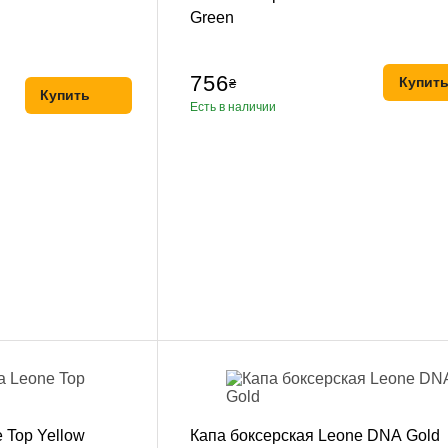
Green
756
Купит
₴
Купить
Есть в наличии
 Top Yellow
Капа боксерская Leone DNA Gold