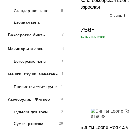
Капа боксерская Leon
взрослая
Стандартная капа
9
Отзывы
3
Двойная капа
1
756
₴
Боксерские бинты
7
Есть в наличии
Макивары и лапы
3
Боксерские лапы
3
Мешки, груши, манекены
1
Пневматические груши
1
Аксессуары, Фитнес
31
Бутылка для воды
2
Сумки, рюкзаки
29
Бинты Leone Red 4,5м