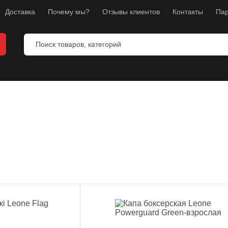
Доставка
Почему мы?
Отзывы клиентов
Контакты
Пар
ты
ы
манекены
тнес
л
ноборств