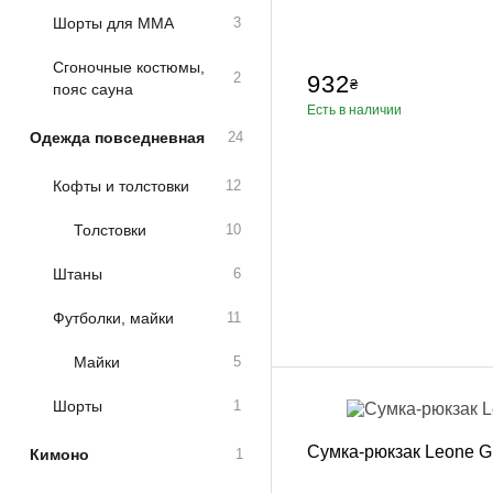
Шорты для ММА
3
Сгоночные костюмы,
2
932
₴
пояс сауна
Есть в наличии
Одежда повседневная
24
Кофты и толстовки
12
Толстовки
10
Штаны
6
Футболки, майки
11
Майки
5
Шорты
1
Сумка-рюкзак Leone G
Кимоно
1