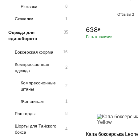
Рюкзаки
8
Отзывы
2
Скакалки
1
638
₴
Одежда для
35
Есть в наличии
единоборств
Боксерская форма
16
Компрессионная
2
одежда
Компрессионные
2
штаны
Женщинам
1
Рашгарды
8
Шорты для Тайского
4
бокса
Капа боксерська Leone