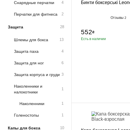
Одежда повседн
Бинти боксерські Leon
Снарядные перчатки
4
Кимоно
Перчатки для фитнеса
2
Отзывы
2
Обувь
Защита
28
552
Тяжелая атлети
₴
Есть в наличии
Шлемы для бокса
13
Вольная борьба
Защита паха
4
Спортивное пит
Боксерские ринг
Защита для ног
6
Тренажеры, швед
Защита корпуса и груди
3
турники-брусья
Наколенники и
Подарочный сер
1
налокотники
Бренды
Наколенники
1
Голеностопы
1
Капы для бокса
10