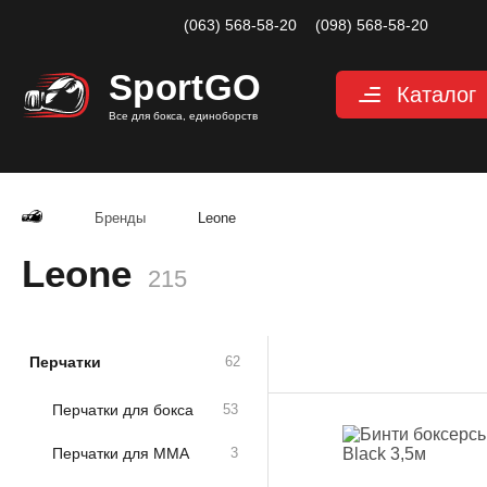
(063) 568-58-20
(098) 568-58-20
Sport
GO
Каталог
Все для бокса, единоборств
Перчатки
Защита
Бренды
Leone
Капы для бокса
Leone
Боксерские бин
215
Макивары и лап
Мешки, груши, 
Перчатки
62
Аксессуары, Фи
Перчатки для бокса
53
Тренажерный за
Перчатки для ММА
3
Одежда для еди