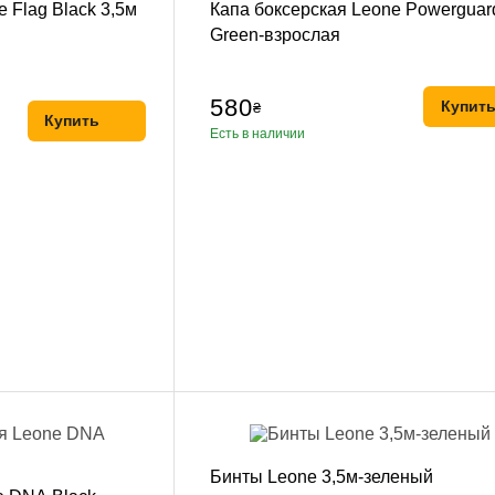
евная
e Flag Black 3,5м
Капа боксерская Leone Powerguar
Green-взрослая
580
Купит
₴
ка
Купить
Есть в наличии
ание
и, Клетки ММА
ские стенки,
тификат
Бинты Leone 3,5м-зеленый