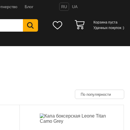
тнерство
Блог
RU
UA
Корзина пуста
Удачных покупок :)
По популярности