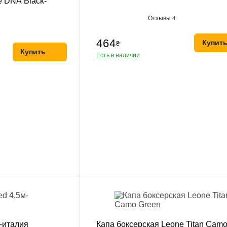
e DNA Black-
Отзывы
4
464
Купит
₴
Купить
Есть в наличии
-италия
Капа боксерская Leone Titan Cam