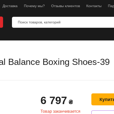
Доставка
Почему мы?
Отзывы клиентов
Контакты
Пар
я бокса
ля ММА
я каратэ
al Balance Boxing Shoes-39
перчатки
я фитнеса
и
бокса
6 797
Купит
₴
ног
уса и груди
Товар заканчивается