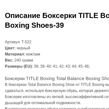
Креатин
Предтренир
Протеин
Описание Боксерки TITLE Box
Протеиновые
Боксерские 
Boxing Shoes-39
Категории
Боксерские 
Клетки ММА
Артикул: T-522
Тренажеры, 
Цвет:
черный
Категории
Материал:
кож/зам
Спортивные
Вес:
240 грамм
Турники-бру
Размеры (EU):
38; 39; 40: 41; 42; 43; 44; 45; 46;
Шведские ст
Подарочный
Боксерки TITLE Boxing Total Balance Boxing Sh
Бренды
В боксерках Total Balance Boxing Shoe от TITLE Boxing в
сдаваться, используя боксерскую обувь, которая держитс
Боксерки изготовлены из легкой, высокоэффективной сет
дышащей для оптимальной подвижности.
Внутренняя подкладка обуви содержит антибактериальн