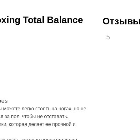
овочные комплексы
ing Total Balance
Отзывы
 батончики
ринги, Клетки ММА
5
ринги
шведские стенки, турники-брусья
 тренажеры
сья
енки
 сертификат
oes
ы можете легко стоять на ногах, но не
я за пол, чтобы не отставать.
ки, которая делает ее прочной и
ую ткань, которая предотвращает