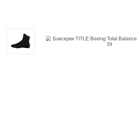
Наколенники
Голеностоп
Капы для бо
Категории
Стандартная
Двойная кап
Капа для бр
Футляр
Боксерские 
Макивары и
Категории
Боксерские 
Макивара, 
Палки и Рак
Мешки, груш
Категории
Груша для б
Мешки для 
Водоналивн