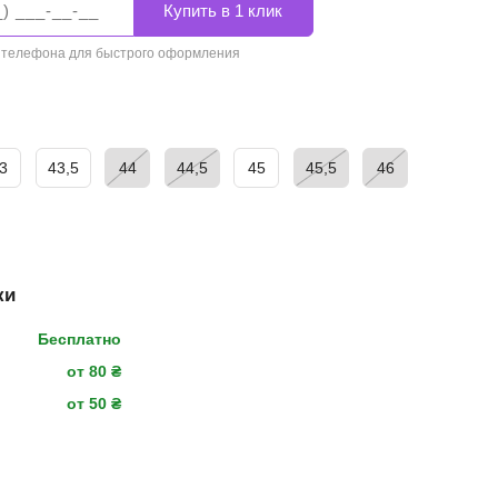
 телефона для быстрого оформления
3
43,5
44
44,5
45
45,5
46
ки
Бесплатно
от 80 ₴
от 50 ₴