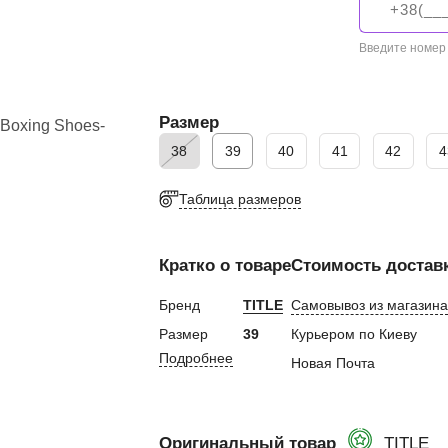
 и налокотники
ы
Введите номер
кса
 капа
Размер
а
екетов
38
39
40
41
42
4
бинты
Таблица размеров
 лапы
Кратко о товаре
Стоимость достав
лапы
Пады
Бренд
TITLE
Самовывоз из магазина
етки
Размер
39
Курьером по Киеву
и, манекены
Подробнее
Новая Почта
окса
бокса
ой мешок
Оригинальный товар
TITLE