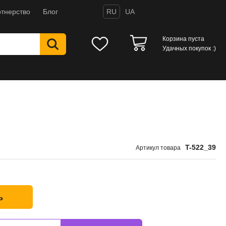
тнерство
Блог
RU
UA
Корзина пуста
Удачных покупок :)
T-522_39
Артикул товара
ь