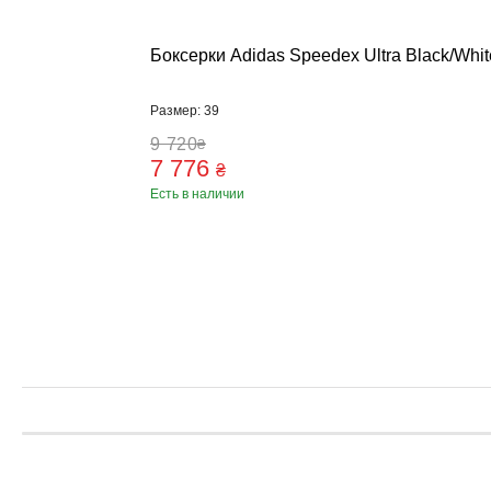
Тяжелая атл
Категории
Боксерки Adidas Speedex Ultra Black/Whit
Бинты для п
Кистевые би
Размер: 39
Лямки для т
9 720
₴
Пояс для тя
7 776
₴
Женский кос
Есть в наличии
Мужской кос
Носки для т
Вольная бор
Категории
Борцовские 
Борцовское 
Спортивное 
Категории
BCAA
L-карнитин
Витамины и