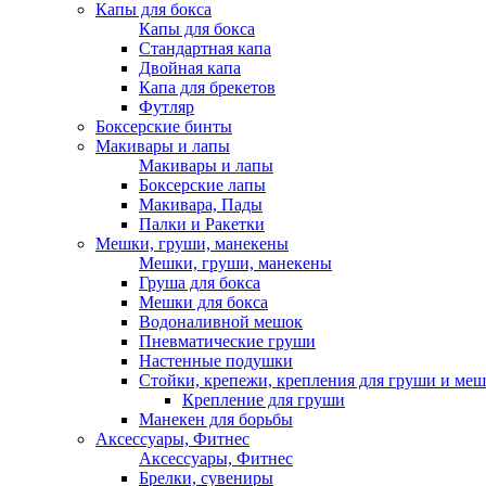
Капы для бокса
Капы для бокса
Стандартная капа
Двойная капа
Капа для брекетов
Футляр
Боксерские бинты
Макивары и лапы
Макивары и лапы
Боксерские лапы
Макивара, Пады
Палки и Ракетки
Мешки, груши, манекены
Мешки, груши, манекены
Груша для бокса
Мешки для бокса
Водоналивной мешок
Пневматические груши
Настенные подушки
Стойки, крепежи, крепления для груши и меш
Крепление для груши
Манекен для борьбы
Аксессуары, Фитнес
Аксессуары, Фитнес
Брелки, сувениры