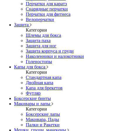
Перчатки для каратэ
Снарядные перчатки
Перчатки для фитнеса
Велоперчатки
Защита
Категории
Шлемы для бокса
Защита паха
Защита для ног
Защита корпуса и груди
Наколенники и налокотники
Голеностопы
Капы для бокса
Категории
Стандартная капа
Двойная капа
Капа для брекетов
Футляр
Боксерские бинты
Макивары и лапы
Категории
Боксерские лапы
Макивара, Пады
Палки и Ракетки
Мешки, груши, манекены