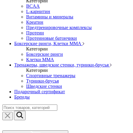
Категории
BCAA
L-карнитин
Витамины и минералы
Креатин
Предтренировочные комплексы
Протеин
Протеиновые батончики
Боксерские ринги, Клетки ММА
Категории
Боксерские ринги
Клетки ММА
Тренажеры, шведские стенки, турники-брусья
Категории
Спортивные тренажеры
Турники-брусья
Шведские стенки
Подарочный сертификат
Бренды