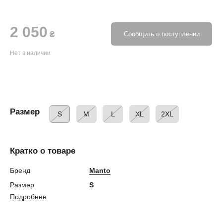
2 050
₴
Сообщить о поступлении
Нет в наличии
Размер
S
M
L
XL
2XL
Кратко о товаре
Бренд
Manto
Размер
S
Подробнее