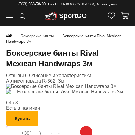
(063) 568-58-20
Пн - Пт: 11-19:00; Cб: 11-16:00; Вс: выходной
Sport
GO
Боксерские бинты
Боксерские бинты Rival Mexican
Handwraps 3м
Боксерские бинты Rival
Mexican Handwraps 3м
Отзывы 6
Описание и характеристики
Артикул товара
R-362_3м
645
₴
Есть в наличии
Купить