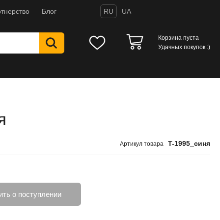
тнерство
Блог
RU
UA
Корзина пуста
Удачных покупок :)
я
T-1995_синя
Артикул товара
ть о поступлении