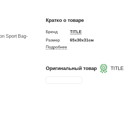
евная
Кратко о товаре
ка
Бренд
TITLE
Размер
65х30х31см
Подробнее
ание
и, Клетки ММА
Оригинальный товар
TITLE
ские стенки,
тификат