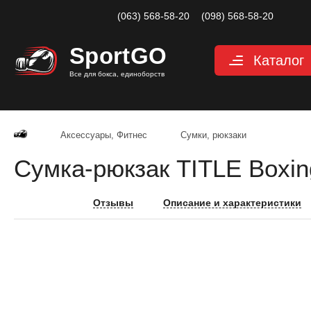
(063) 568-58-20
(098) 568-58-20
Sport
GO
Каталог
Все для бокса, единоборств
Перчатки
Защита
Аксессуары, Фитнес
Сумки, рюкзаки
Капы для бокса
Сумка-рюкзак TITLE Boxin
Боксерские бин
Макивары и лап
Отзывы
Описание и характеристики
Мешки, груши, 
Аксессуары, Фи
Тренажерный за
Одежда для еди