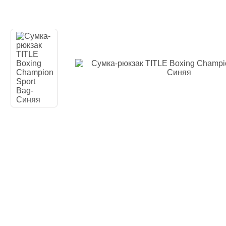
Одежда повседн
Кимоно
Обувь
Тяжелая атлети
Вольная борьба
Спортивное пит
Боксерские ринг
Тренажеры, швед
турники-брусья
Подарочный сер
Бренды