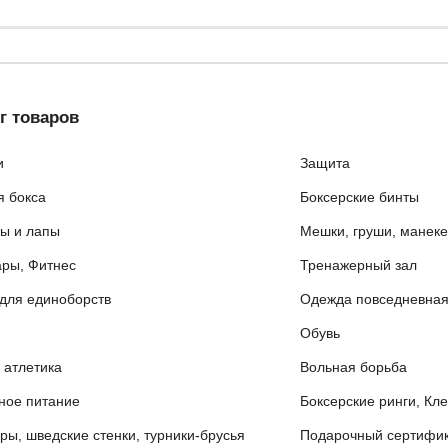
г товаров
и
Защита
я бокса
Боксерские бинты
ы и лапы
Мешки, груши, манек
ары, Фитнес
Тренажерный зал
для единоборств
Одежда повседневна
Обувь
 атлетика
Вольная борьба
ное питание
Боксерские ринги, Кл
ры, шведские стенки, турники-брусья
Подарочный сертифик