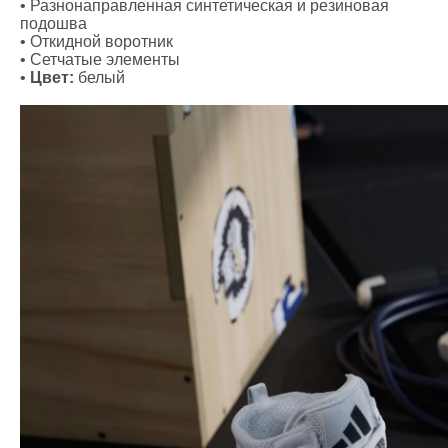
• Разнонаправленная синтетическая и резиновая
подошва
• Откидной воротник
• Сетчатые элементы
•
Цвет:
белый