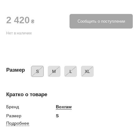
2 420
₴
Сообщить о поступлении
Нет в наличии
Размер
S
M
L
XL
Кратко о товаре
Бренд
Boxraw
Размер
S
Подробнее