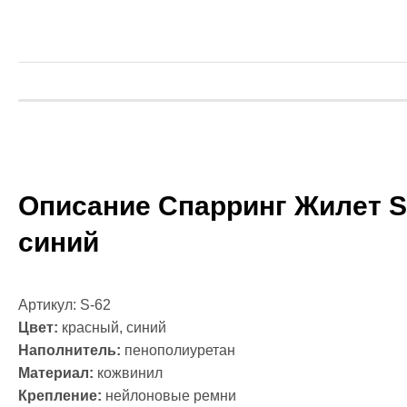
Массажные 
Файтбол
Тренажерны
Категории
Балансиров
Гантели
Канат для к
Диски для ш
Гири
Грифы
Описание Спарринг Жилет Sp
Медболы
синий
Одежда для
Категории
Боксерская
Форма для к
Артикул: S-62
Компрессио
Цвет:
красный, синий
Рашгарды
Наполнитель:
пенополиуретан
Шорты для Т
Материал:
кожвинил
Шорты для
Крепление:
нейлоновые ремни