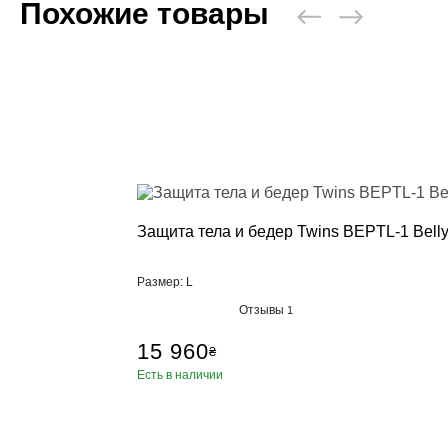
Похожие товары
Пневматичес
Настенные 
Стойки, кре
Манекен дл
Аксессуары,
Категории
Брелки, сув
Бутылка для
Коврики для
Петли TRX, 
Защита тела и бедер Twins BEPTL-1 Belly
Ролики для 
Упоры для 
Размер: L
Фитболы
Отзывы
1
Сумки, рюкз
15 960
Скакалки
₴
Эспандеры, 
Есть в наличии
Тренажер д
Утяжелител