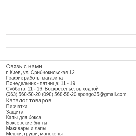
Креатин
Предтренир
Протеин
Протеиновые
Боксерские 
Категории
Боксерские 
Клетки ММА
Тренажеры, 
Категории
Связь с нами
г. Киев, ул. Срибнокильская 12
Спортивные
График работы магазина
Турники-бру
Понедельник - пятница: 11 - 19
Шведские ст
Суббота: 11 - 16, Воскресенье: выходной
(063) 568-58-20
(098) 568-58-20
sportgo35@gmail.com
Подарочный
Каталог товаров
Бренды
Перчатки
Защита
Капы для бокса
Боксерские бинты
Макивары и лапы
Мешки, груши, манекены