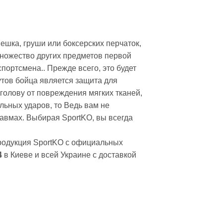
остюмы, пояс сауна
седневная
стовки
шка, груши или боксерских перчаток,
множество других предметов первой
айки
спортсмена.. Прежде всего, это будет
утов бойца является защита для
голову от повреждения мягких тканей,
ьных ударов, то Ведь вам не
хэквондо
авмах. Выбирая SportKO, вы всегда
карате
 дзюдо
родукция SportKO с официальных
моно
4
в Киеве и всей Украине с доставкой
ссовки