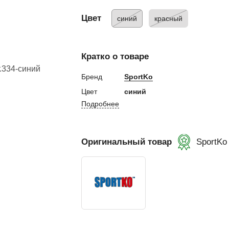
 и налокотники
ы
Цвет
синий
красный
кса
 капа
Кратко о товаре
а
екетов
Бренд
SportKo
Цвет
синий
бинты
Подробнее
 лапы
лапы
Оригинальный товар
SportKo
Пады
етки
и, манекены
окса
бокса
ой мешок