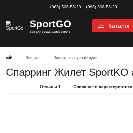
(063) 568-58-20
(098) 568-58-20
Sport
GO
Каталог
Все для бокса, единоборств
Перчатки
Категории
Перчатки дл
Перчатки д
Защита
Защита корпуса и груди
Перчатки дл
Спарринг Жилет SportKO 
Снарядные 
Перчатки дл
Велоперчатк
Отзывы 1
Описание и характеристики
Защита
Категории
Шлемы для 
Защита паха
Защита для 
Защита корп