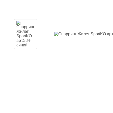
Наколенники
Голеностоп
Капы для бо
Категории
Стандартная
Двойная кап
Капа для бр
Футляр
Боксерские 
Макивары и
Категории
Боксерские 
Макивара, 
Палки и Рак
Мешки, груш
Категории
Груша для б
Мешки для 
Водоналивн