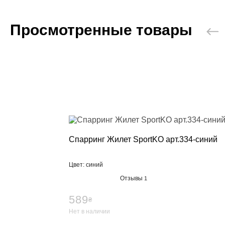
Тяжелая атл
Категории
Просмотренные товары
Бинты для п
Кистевые би
Лямки для т
Пояс для тя
Женский кос
Мужской кос
Носки для т
Вольная бор
Категории
Спарринг Жилет SportKO арт.334-синий
Борцовские 
Борцовское 
Спортивное 
Цвет: синий
Категории
Отзывы
1
BCAA
589
₴
L-карнитин
Нет в наличии
Витамины и