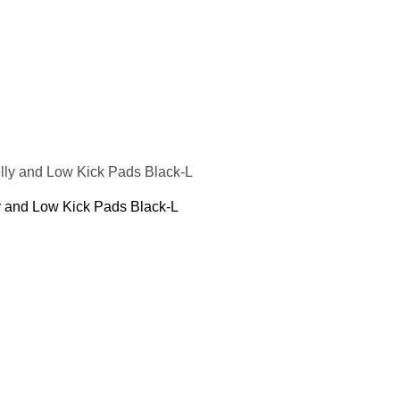
кие груши
подушки
пежи, крепления для груши и мешка
я борьбы
 Фитнес
ениры
 воды
 йоги и фитнеса
Кольца
 and Low Kick Pads Black-L
пресса
отжиманий
аки
резина для тренировок
ля шеи
и