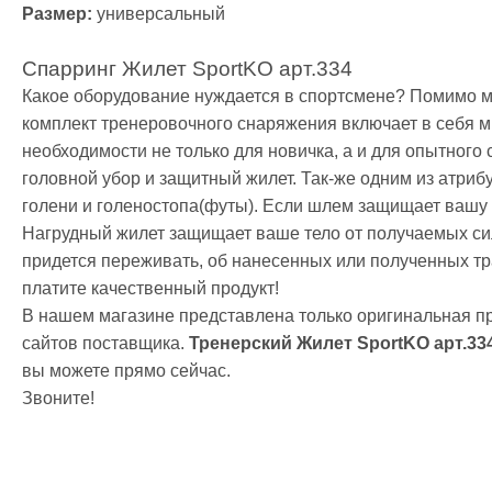
Сгоночные к
Размер:
универсальный
Одежда пов
Категории
Спарринг Жилет SportKO арт.334
Кофты и тол
Какое оборудование нуждается в спортсмене? Помимо ме
Штаны
комплект тренеровочного снаряжения включает в себя 
Футболки, м
необходимости не только для новичка, а и для опытного 
Шорты
головной убор и защитный жилет. Так-же одним из атриб
Кимоно
голени и голеностопа(футы). Если шлем защищает вашу 
Категории
Нагрудный жилет защищает ваше тело от получаемых сил
Добок для т
придется переживать, об нанесенных или полученных тр
Кимоно для 
платите качественный продукт!
Кимоно для
В нашем магазине представлена только оригинальная п
Пояс для ки
сайтов поставщика.
Тренерский Жилет SportKO арт.33
Обувь
вы можете прямо сейчас.
Категории
Звоните!
Борцовки
Боксерки
Штангетки
Мужские кро