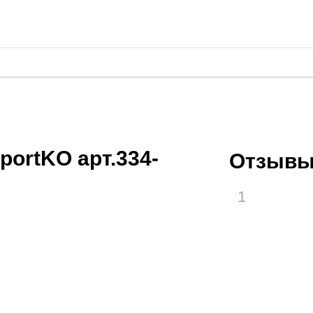
ролики
й зал
очные платформы, Bosu
россфита
танги
ortKO арт.334-
Отзывы
 единоборств
1
 форма
икбоксинга
нная одежда
айского бокса
 ММА