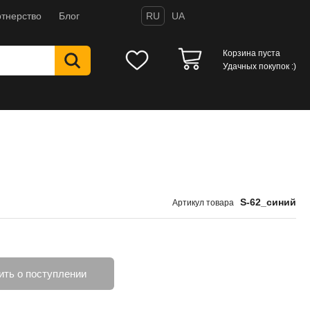
тнерство
Блог
RU
UA
Корзина пуста
Удачных покупок :)
S-62_синий
Артикул товара
ть о поступлении