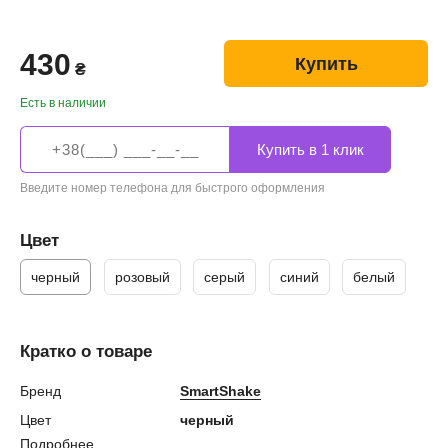
430
Купить
₴
Есть в наличии
Введите номер телефона для быстрого оформления
Цвет
черный
розовый
серый
синий
белый
Кратко о товаре
Бренд
SmartShake
Цвет
черный
Подробнее