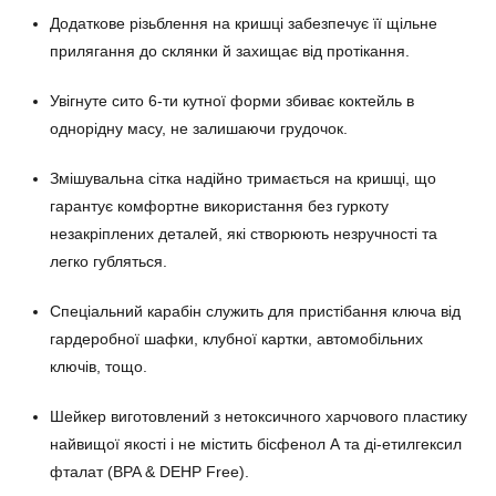
Додаткове різьблення на кришці забезпечує її щільне
прилягання до склянки й захищає від протікання.
Увігнуте сито 6-ти кутної форми збиває коктейль в
однорідну масу, не залишаючи грудочок.
Змішувальна сітка надійно тримається на кришці, що
гарантує комфортне використання без гуркоту
незакріплених деталей, які створюють незручності та
легко губляться.
Спеціальний карабін служить для пристібання ключа від
гардеробної шафки, клубної картки, автомобільних
ключів, тощо.
Шейкер виготовлений з нетоксичного харчового пластику
найвищої якості і не містить бісфенол А та ді-етилгексил
фталат (BPA & DEHP Free).