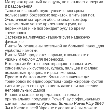
Материал приятный на ощупь, не вызывает аллергии
и раздражения.
Также они способствуют увеличению срока
пользования боксерских перчаток, впитывая пот.
Эластичный материал обеспечивает комфорт,
максимально четкое прилегание к руки, не
пережимает и не повреждает руку во время
тренировок.
Застежка на липучках - гарантирует надежную
фиксацию.
Бинты 3м оснащены петелькой на большой палец для
удобства намотки.
Бинты 3046 продаются парами, в комплекте с
удобным чехлом для переноски.
Боксерские бинты предотвращают травматизма
синовиальных суставов, кулака, пальцев и фаланг,
возможным трещинам и растяжением.
Простота бинтов имеет большое значение для
тренировок по единоборствам - зафиксирован сустав
кисти не дает свихнутых кисть даже при нанесении
неправильных ударов.
В нашем магазине представлена только
оригинальная продукция PowerPlay с официальных
сайтов поставщика.
Купить бинты PowerPlay 3046
3м
в Киеве и всей Украине с доставкой вы можете