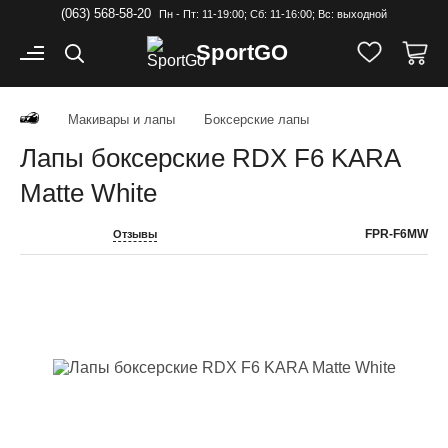
(063) 568-58-20
Пн - Пт: 11-19:00; Cб: 11-16:00; Вс: выходной
Sport
GO
Макивары и лапы
Боксерские лапы
Лапы боксерские RDX F6 KARA
Matte White
FPR-F6MW
Отзывы