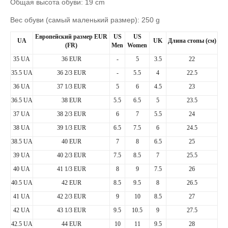
Общая высота обуви: 19 cm
Вес обуви (самый маленький размер): 250 g
Европейский
размер
EUR
US
US
UA
UK
Длина
стопы
(
см
)
(FR)
Men
Women
35 UA
36 EUR
-
5
3.5
22
35.5 UA
36 2/3 EUR
-
5.5
4
22.5
36 UA
37 1/3 EUR
5
6
4.5
23
36.5 UA
38 EUR
5.5
6.5
5
23.5
37 UA
38 2/3 EUR
6
7
5.5
24
38 UA
39 1/3 EUR
6.5
7.5
6
24.5
38.5 UA
40 EUR
7
8
6.5
25
39 UA
40 2/3 EUR
7.5
8.5
7
25.5
40 UA
41 1/3 EUR
8
9
7.5
26
40.5 UA
42 EUR
8.5
9.5
8
26.5
41 UA
42 2/3 EUR
9
10
8.5
27
42 UA
43 1/3 EUR
9.5
10.5
9
27.5
42.5 UA
44 EUR
10
11
9.5
28