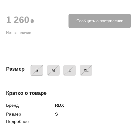
1 260
₴
Сообщить о поступлении
Нет в наличии
Размер
S
M
L
XL
Кратко о товаре
Бренд
RDX
Размер
S
Подробнее