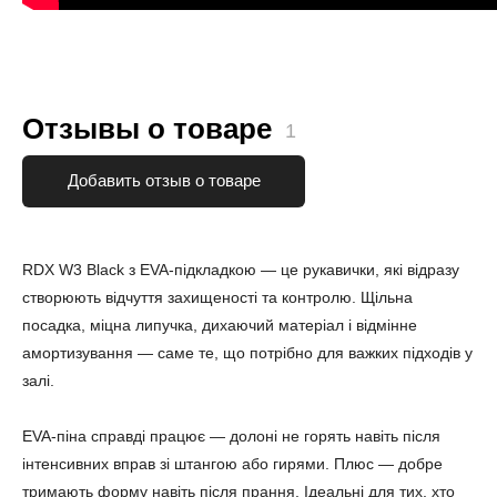
Отзывы о товаре
1
Добавить отзыв о товаре
RDX W3 Black з EVA-підкладкою — це рукавички, які відразу
створюють відчуття захищеності та контролю. Щільна
посадка, міцна липучка, дихаючий матеріал і відмінне
амортизування — саме те, що потрібно для важких підходів у
залі.
EVA-піна справді працює — долоні не горять навіть після
інтенсивних вправ зі штангою або гирями. Плюс — добре
тримають форму навіть після прання. Ідеальні для тих, хто