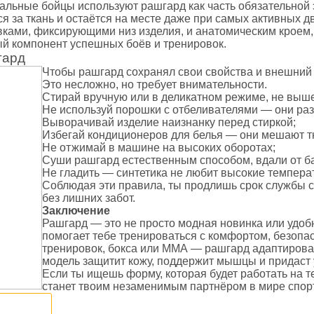
остюмы, пояс сауна
льные бойцы используют рашгард как часть обязательной 
ся за ткань и остаётся на месте даже при самых активных
седневная
ками, фиксирующими низ изделия, и анатомическим кроем, 
ый компонент успешных боёв и тренировок.
стовки
гард
Чтобы рашгард сохранял свои свойства и внешний 
Это несложно, но требует внимательности.
айки
Стирай вручную или в деликатном режиме, не выш
Не используй порошки с отбеливателями — они ра
Выворачивай изделие наизнанку перед стиркой;
Избегай кондиционеров для белья — они мешают тк
Не отжимай в машине на высоких оборотах;
хэквондо
Суши рашгард естественным способом, вдали от ба
карате
Не гладить — синтетика не любит высокие темпера
Соблюдая эти правила, ты продлишь срок службы 
 дзюдо
без лишних забот.
моно
Заключение
Рашгард — это не просто модная новинка или удоб
помогает тебе тренироваться с комфортом, безопас
тренировок, бокса или ММА — рашгард адаптирова
модель защитит кожу, поддержит мышцы и придаст 
Если ты ищешь форму, которая будет работать на т
станет твоим незаменимым партнёром в мире спорт
ссовки
и