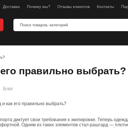
Доставка
Почему мы?
Отзывы клиентов
Контакты
Пар
я бокса
ля ММА
ть?
я каратэ
к его правильно выбрать?
перчатки
я фитнеса
и
Блог
бокса
ног
орта диктует свои требования к экипировке. Теперь одежд
уса и груди
мфортной. Одним из таких элементов стал рашгард — плот