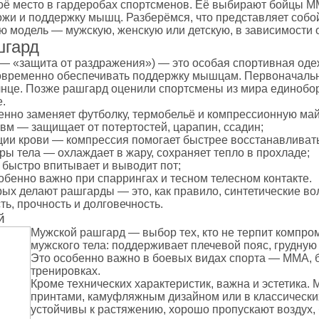
оё место в гардеробах спортсменов. Её выбирают бойцы ММ
 и налокотники
ожи и поддержку мышц. Разберёмся, что представляет собой
ы
 модель — мужскую, женскую или детскую, в зависимости о
кса
шгард
 — «защита от раздражения») — это особая спортивная оде
 капа
временно обеспечивать поддержку мышцам. Первоначально 
лнце. Позже рашгард оценили спортсмены из мира единоборст
а
.
екетов
нно заменяет футболку, термобельё и компрессионную май
вм — защищает от потертостей, царапин, ссадин;
ии крови — компрессия помогает быстрее восстанавливать
бинты
ры тела — охлаждает в жару, сохраняет тепло в прохладе;
 лапы
 быстро впитывает и выводит пот;
обенно важно при спаррингах и тесном телесном контакте.
рых делают рашгарды — это, как правило, синтетические во
лапы
ь, прочность и долговечность.
Пады
й
етки
Мужской рашгард — выбор тех, кто не терпит компром
и, манекены
мужского тела: поддерживает плечевой пояс, грудную
Это особенно важно в боевых видах спорта — ММА, б
тренировках.
окса
Кроме технических характеристик, важна и эстетика
бокса
принтами, камуфляжным дизайном или в классическ
устойчивы к растяжению, хорошо пропускают воздух, 
ой мешок