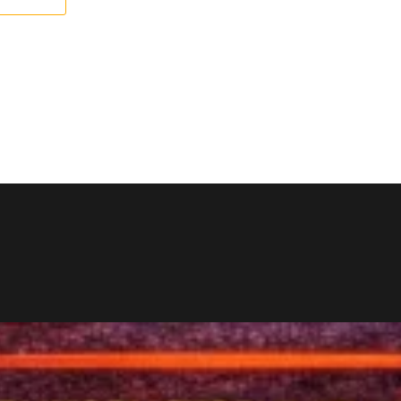
етика
риседаний
нты для жима
яги
желой атлетики
тюм для тяжелой атлетики
тюм для тяжелой атлетики
яжелой атлетики
ьба
ковры
трико
питание
 минералы