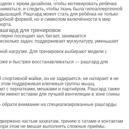
одели с ярким дизайном, чтобы мотивировать ребёнка
аниматься, и следить, чтобы ткань была гипоаллергенной
 дышащей. Рашгард может стать для ребёнка не только
добной формой, но и символом включённости в мир
порта.
ашгард для тренировок
ярно посещает зал, бегает, занимается
есколько задач: поддерживает мускулатуру, уменьшает
ной нагрузке. Для тренировок выбирают модели с
коже и быстрее восстанавливаться — рашгард для
 спортивной майки, он не задирается, не натирает и не
при этом поддерживая ключевые группы мышц.
акт с перчатками, мешками и партнёром. Рашгард также
ли имеют вставки для лучшей вентиляции в зоне спины
 — обрати внимание на специализированные рашгарды
двержено частым захватам, трению о татами и контактам
, при этом не мешая выполнять сложные приёмы.