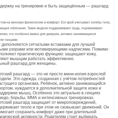
оддержку на тренировке и быть защищённым — рашгард
том на женскую физиологию и комфорт. Его крой учитывает изгибы тела,
ающее облегание. Такие модели поддерживают грудь, подчёркивают
ении, что особенно важно для девушек, активно занимающихся
ли танцами.
 дополняются сетчатыми вставками для лучшей
ьными узорами или мотивирующими надписями. Помимо
ыполняют практическую функцию: защищают кожу,
оляют мышцам работать эффективнее.
льный рашгард для женщины.
етский рашгард — это не просто мини-копия взрослой
одели. Это одежда, созданная с учётом потребностей
астущего организма. Ребёнок, активно занимающийся
портом, нуждается в дополнительной защите кожи и
оддержке мышц. Особенно это актуально в секциях
зюдо, борьбы, ММА и интенсивных тренировках.
етский рашгард защищает от микроповреждений,
держивает тепло и при этом не сковывает движений. Он
омогает сохранить комфорт даже при длительной
изической активности. Родителям стоит выбирать