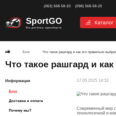
(063) 568-58-20
(098) 568-58-20
Sport
GO
Каталог
Все для бокса, единоборств
Перчатки
Категории
Перчатки дл
Перчатки д
Блог
Что такое рашгард и как его правильно выбра
Перчатки дл
Что такое рашгард и ка
Снарядные 
Перчатки дл
Велоперчатк
17.05.2025 14:32
Защита
Информация
Категории
Блог
Шлемы для 
Защита паха
Доставка и оплата
Защита для 
Современный мир сп
Почему мы?
Защита корп
технологичной и ко