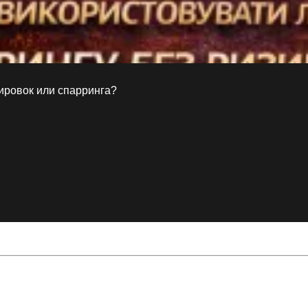
овочные комплексы
 батончики
ринги, Клетки ММА
нировок или спарринга?
ринги
шведские стенки, турники-брусья
 тренажеры
сья
енки
 сертификат