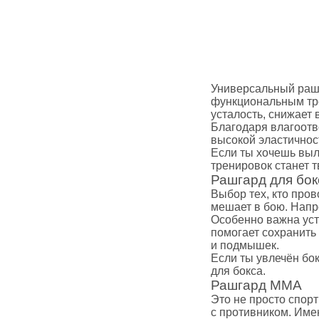
Массажные 
Файтбол
Тренажерны
Категории
Балансиров
Гантели
Универсальный рашг
функциональным тре
Канат для к
усталость, снижает
Диски для ш
Благодаря влагоотв
Гири
высокой эластичнос
Если ты хочешь выл
Грифы
тренировок станет 
Медболы
Рашгард для бок
Одежда для
Выбор тех, кто пров
Категории
мешает в бою. Напр
Особенно важна уст
Боксерская
помогает сохранить
Форма для к
и подмышек.
Компрессио
Если ты увлечён бо
для бокса.
Рашгарды
Рашгард ММА
Шорты для Т
Это не просто спор
Шорты для
с противником. Име