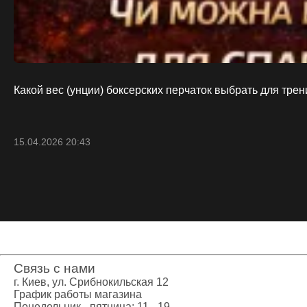
Креатин
Предтренир
Протеин
Протеиновые
Боксерские 
Категории
Какой вес (унции) боксерских перчаток выбрать для тре
Боксерские 
Клетки ММА
Тренажеры, 
15.04.2026 20:43
Категории
Спортивные
Турники-бру
Шведские ст
Подарочный
Бренды
Связь с нами
г. Киев, ул. Срибнокильская 12
График работы магазина
Понедельник - пятница: 11 - 19