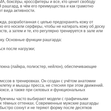
А, боксёры, кроссфитеры и все, кто ценит свободу
 рашгард, в чём его преимущества и как грамотно
т вида активности.
жда, разработанная с целью предохранять кожу от
его носили серферы, чтобы не натирать кожу об доску
в, а затем и те, кто регулярно тренируется в зале или
ку. Основные функции рашгарда:
ся после нагрузки;
локна (лайкра, полиэстер, нейлон), обеспечивающие
иссов в тренировках. Он создан с учётом анатомии
 клетку и мышцы пресса, не стесняя при этом движений.
оксе, а также при силовых и функциональных
. Мужчины часто выбирают модели с графичными
их тёмных оттенках. Современные мужские рашгарды
быстро сохнут и не теряют форму после десятков