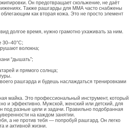
экипировки. Он предотвращает скольжение, не даёт
 движениях. Также рашгарды для ММА часто снабжены
облегающим как вторая кожа. Это не просто элемент
вид долгое время, нужно грамотно ухаживать за ним.
е 30–40°C;
зрушают волокна;
ани “дышать”;
тарей и прямого солнца;
туры.
своего рашгарда и будешь наслаждаться тренировками
ная майка. Это профессиональный инструмент, который
но и эффективно. Мужской, женский или детский, для
н под разные цели и задачи. Правильно подобранная
уверенности на каждом занятии.
ебя, а не против тебя — попробуй рашгард. Он легко
а и активной жизни.