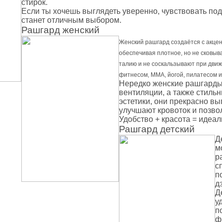
стирок.
кие груши
Если ты хочешь выглядеть уверенно, чувствовать п
подушки
станет отличным выбором.
Рашгард женский
пежи, крепления для груши и мешка
я борьбы
Женский рашгард создаётся с акцен
обеспечивая плотное, но не сковыв
 Фитнес
талию и не соскальзывают при движ
фитнесом, ММА, йогой, пилатесом и
ениры
Нередко женские рашгарды
 воды
вентиляции, а также стил
эстетики, они прекрасно в
 йоги и фитнеса
улучшают кровоток и позв
Кольца
Удобство + красота = идеа
пресса
Рашгард детский
отжиманий
Д
м
р
аки
с
п
д
резина для тренировок
Д
ля шеи
у
и
п
ф