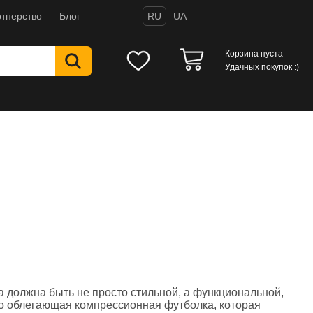
тнерство
Блог
RU
UA
Корзина пуста
Удачных покупок :)
а должна быть не просто стильной, а функциональной,
но облегающая компрессионная футболка, которая