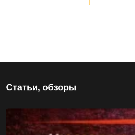
Тяжелая атл
Категории
Бинты для п
Кистевые би
Лямки для т
Пояс для тя
Женский кос
Мужской кос
Носки для т
Вольная бор
Категории
Борцовские 
Статьи, обзоры
Борцовское 
Спортивное 
Категории
BCAA
L-карнитин
Витамины и