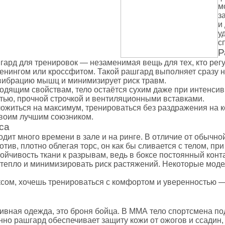
ролики
м
з
й зал
и
у
с
очные платформы, Bosu
Р
ард для тренировок — незаменимая вещь для тех, кто регул
нингом или кроссфитом. Такой рашгард выполняет сразу н
россфита
 вибрацию мышц и минимизирует риск травм.
танги
одящим свойствам, тело остаётся сухим даже при интенсив
тью, прочной строчкой и вентиляционными вставками.
ожиться на максимум, тренироваться без раздражения на 
твоим лучшим союзником.
са
 единоборств
одит много времени в зале и на ринге. В отличие от обычной
отив, плотно облегая торс, он как бы сливается с телом, 
ойчивость ткани к разрывам, ведь в боксе постоянный конт
 форма
 тепло и минимизировать риск растяжений. Некоторые моде
икбоксинга
нная одежда
ксом, хочешь тренироваться с комфортом и уверенностью
айского бокса
тивная одежда, это броня бойца. В ММА тело спортсмена по
 ММА
нно рашгард обеспечивает защиту кожи от ожогов и ссадин