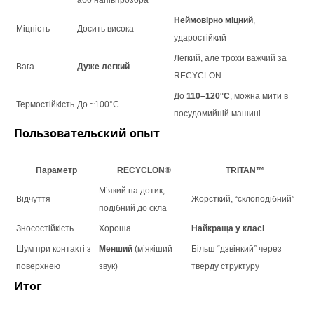
Неймовірно міцний
,
Міцність
Досить висока
ударостійкий
Легкий, але трохи важчий за
Вага
Дуже легкий
RECYCLON
До
110–120°C
, можна мити в
Термостійкість
До ~100°C
посудомийній машині
Пользовательский опыт
Параметр
RECYCLON®
TRITAN™
М’який на дотик,
Відчуття
Жорсткий, “склоподібний”
подібний до скла
Зносостійкість
Хороша
Найкраща у класі
Шум при контакті з
Менший
(м’якіший
Більш “дзвінкий” через
поверхнею
звук)
тверду структуру
Итог