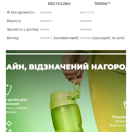
RECYCLON®
TRITAN™
♻️ Еко-дружність
⭐⭐⭐⭐⭐
⭐⭐☆☆☆
Міцність
⭐⭐⭐⭐☆
⭐⭐⭐⭐⭐
Зручність у догляді
⭐⭐⭐⭐
⭐⭐⭐⭐⭐
Вигляд
⭐⭐⭐⭐☆ (напівматовий)
⭐⭐⭐⭐⭐ (прозорий, як скло)