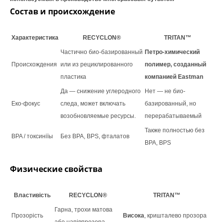
Состав и происхождение
Характеристика
RECYCLON®
TRITAN™
Частично био-базированный
Петро-химический
Происхождения
или из рециклированного
полимер, созданный
пластика
компанией Eastman
Да — снижение углеродного
Нет — не био-
Еко-фокус
следа, может включать
базированный, но
возобновляемые ресурсы.
перерабатываемый
Также полностью без
BPA / токсиніїы
Без BPA, BPS, фталатов
BPA, BPS
Физические свойства
Властивість
RECYCLON®
TRITAN™
Гарна, трохи матова
Прозорість
Висока
, кришталево прозора
або напівпрозора