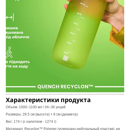
Характеристики продукта
Объем: 1000–1100 мл / 34–36 унций
Размеры: 28.5 см (высота) × 8 см (диаметр)
Вес: 174 г (с напитком - 1274 г)
Материал: Recyclon™ Polymer (углеродно-нейтральный пластик), не