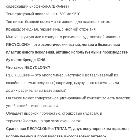
содержащий бисфенол-А (BPA-free)
Температурный диапазон: от -5°C до 96°C
Тип питья: боковой носик + вентиляция для плавного потока
Крышка: откидная, герметична, с кнопкой открытия
Мытье: вручную или в холодном режиме посудомоечной машины
RECYCLON® – это экологически чистый, легкий и безопасный
пластик нового поколения, активно используемый в производстве
бутылок бренда ION8.
Что такое RECYCLON®?
RECYCLON® — это биополимер, частично изготавливаемый из
возобновляемых ресурсов (например, кукурузного крахмала или
других растительных материалов).
Он также может содержать рециклированный контент, то есть пластик,
уже бывший в использовании.
Обладает высокой прочностью, стойкостью к ударам, и
термостойкостью, но при этом очень легок.
Сравнение RECYCLON® и TRITAN™, двух популярных материалов,
используемых в производстве многоразовых бутылок: