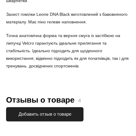
шкарпетки.
Захист гомілки Leone DNA Black виготовлений з бавовняного
матеріалу. Має піно гелеве наповнення.
Точна анатомічна форма та верхня смуга із застібкою на
липучці Velcro гарантують ідеальне прилягання та
стабільність. Ідеально підходить для щоденного
використання; відмінно підходить як для початківців, так і для
тренувань. досвідчених спортсменів.
Отзывы о товаре
4
Добавить отзыв о товаре