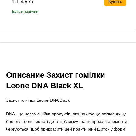
11 467
₴
Купить
Есть в наличии
Описание Захист гомілки
Leone DNA Black XL
Захист гомілки Leone DNA Black
DNA - це назва лінійки продуктів, яка найкраще втілює душу
бренду Leone: золоті деталі, блискучі та непрозорі елементи
чергуються, щоб прикрасити цей практичний щиток у формі