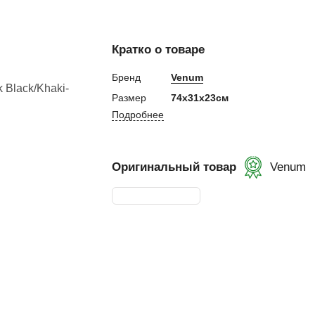
евная
Кратко о товаре
ка
Бренд
Venum
Размер
74х31х23см
Подробнее
ание
и, Клетки ММА
Оригинальный товар
Venum
ские стенки,
тификат