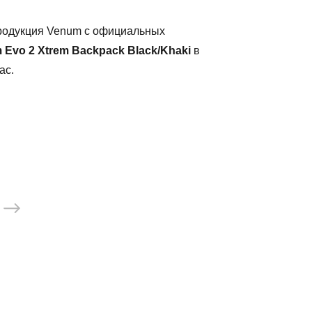
продукция Venum с официальных
 Evo 2 Xtrem Backpack Black/Khaki
в
ас.