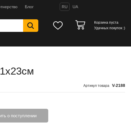
тнерство
Блог
RU
UA
Корзина пуста
Удачных покупок :)
31х23см
V-2188
Артикул товара
ть о поступлении