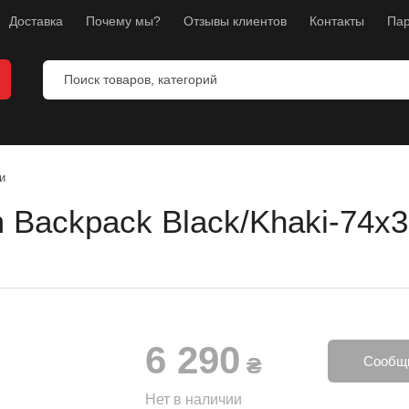
Доставка
Почему мы?
Отзывы клиентов
Контакты
Пар
и
 Backpack Black/Khaki-74х
ты
ы
манекены
тнес
6 290
л
₴
Сообщи
ноборств
Нет в наличии