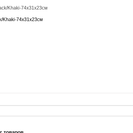
k/Khaki-74х31х23см
г товаров