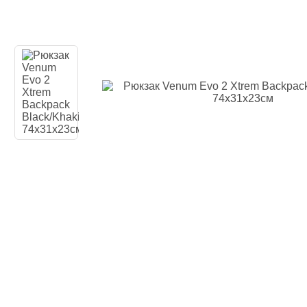
Одежда повседн
Кимоно
Обувь
Тяжелая атлети
Вольная борьба
Спортивное пит
Боксерские ринг
Тренажеры, швед
турники-брусья
Подарочный сер
Бренды