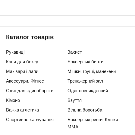
Каталог товарів
Рукавиці
Захист
Капи для боксу
Боксерські бинти
Маківари і лапи
Мішки, груші, манекени
Аксесуари, Фітнес
Тренажерний зал
Одяг для єдиноборств
Одяг повсякденний
Кімоно
Взуття
Важка атлетика
Вільна боротьба
Спортивне харчування
Боксерські ринги, Клітки
ММА