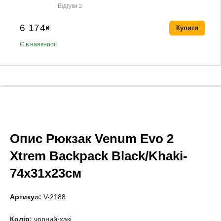
Відгуки
2
6 174
₴
Купити
Є в наявності
Опис Рюкзак Venum Evo 2
Xtrem Backpack Black/Khaki-
74х31х23см
Артикул:
V-2188
Колір:
чорний-хакі