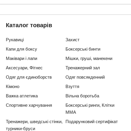
Каталог товарів
Рукавиці
Захист
Капи для боксу
Боксерські бинти
Маківари і лапи
Мішки, груші, манекени
Аксесуари, Фітнес
Тренажерний зал
Одяг для єдиноборств
Одяг повсякденний
Кімоно
Взуття
Важка атлетика
Вільна боротьба
Спортивне харчування
Боксерські ринги, Клітки
ММА
Тренажери, шведські стінки,
Подарунковий сертифікат
турники-бруси