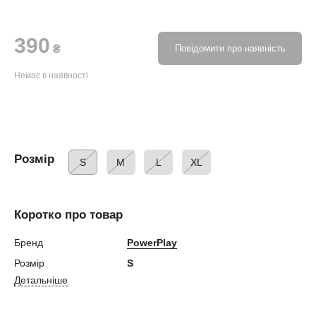
390
₴
Повідомити про наявність
Немає в наявності
Розмір
S
M
L
XL
Коротко про товар
Бренд
PowerPlay
Розмір
S
Детальніше