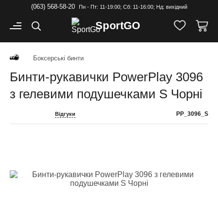
(063) 568-58-20
Пн - Пт: 11-19:00; Cб: 11-16:00; Нд: вихідний
Sport
GO
Боксерські бинти
Бинти-рукавички PowerPlay 3096
з гелевими подушечками S Чорні
PP_3096_S
Відгуки