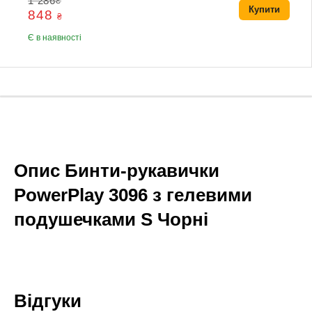
1 286
₴
Купити
848
₴
Є в наявності
Опис Бинти-рукавички
PowerPlay 3096 з гелевими
подушечками S Чорні
Відгуки