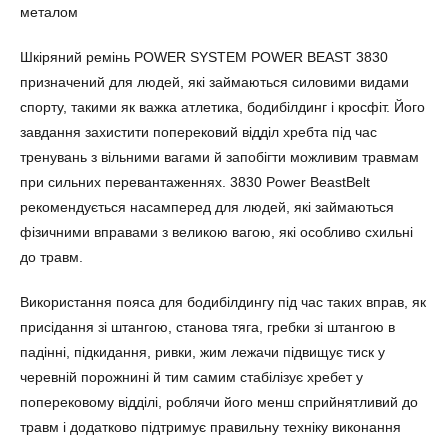
металом
Шкіряний ремінь POWER SYSTEM POWER BEAST 3830
призначений для людей, які займаються силовими видами
спорту, такими як важка атлетика, бодибілдинг і кросфіт. Його
завдання захистити поперековий відділ хребта під час
тренувань з вільними вагами й запобігти можливим травмам
при сильних перевантаженнях. 3830 Power BeastBelt
рекомендується насамперед для людей, які займаються
фізичними вправами з великою вагою, які особливо схильні
до травм.
Використання пояса для бодибілдингу під час таких вправ, як
присідання зі штангою, станова тяга, гребки зі штангою в
падінні, підкидання, ривки, жим лежачи підвищує тиск у
черевній порожнині й тим самим стабілізує хребет у
поперековому відділі, роблячи його менш сприйнятливий до
травм і додатково підтримує правильну техніку виконання