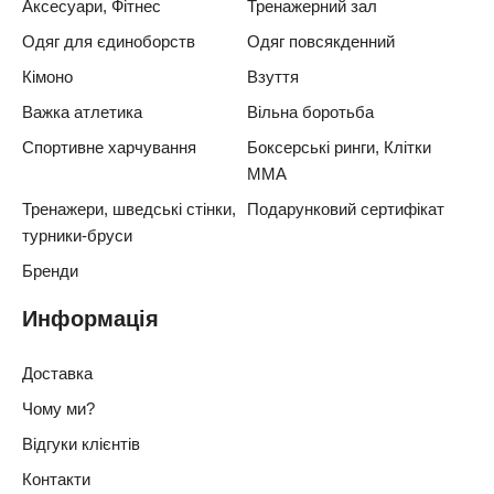
Аксесуари, Фітнес
Тренажерний зал
Одяг для єдиноборств
Одяг повсякденний
Кімоно
Взуття
Важка атлетика
Вільна боротьба
Спортивне харчування
Боксерські ринги, Клітки
ММА
Тренажери, шведські стінки,
Подарунковий сертифікат
турники-бруси
Бренди
Информація
Доставка
Чому ми?
Відгуки клієнтів
Контакти