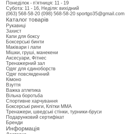
Понеділок - п'ятниця: 11 - 19
Субота: 11 - 16, Неділя: вихідний
(063) 568-58-20
(098) 568-58-20
sportgo35@gmail.com
Каталог товарів
Рукавиці
Захист
Капи для боксу
Боксерські бинти
Маківари і лапи
Мішки, груші, манекени
Аксесуари, Фітнес
Тренажерний зал
Одяг для єдиноборств
Одяг повсякденний
Кімоно
Взуття
Важка атлетика
Вільна боротьба
Спортивне харчування
Боксерські ринги, Клітки ММА
Тренажери, шведські стінки, турники-бруси
Подарунковий сертифікат
Бренди
Информація