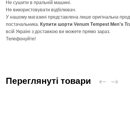
Не сушити в пральній машині.
Важка атлет
Не використовувати відбілювач.
Категории
У нашому магазині представлена лише оригінальна проду
Кистьові би
постачальника.
Купити шорти
Venum Tempest Men's Tra
Бинти для п
всій Україні з доставкою ви можете прямо зараз.
Лямки для т
Телефонуйте!
Пояс для ва
Жіночий кос
Чоловічий к
Шкарпетки д
Вільна боро
Категории
Переглянуті товари
Борцовські 
Борцівське т
Спортивне х
Категории
BCAA
L-карнітин
Вітаміни та 