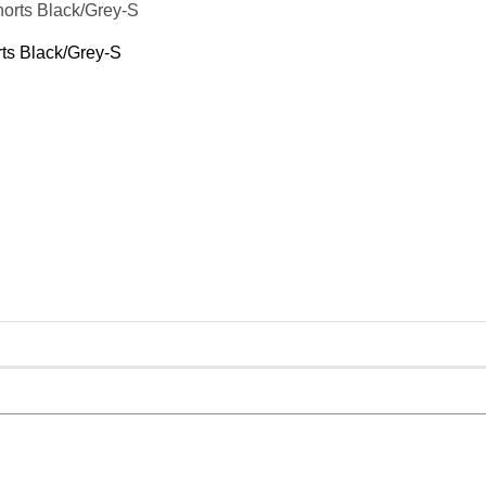
льні комплекси
ts Black/Grey-S
батончики
инги, Клітки ММА
инги
ведські стінки, турники-бруси
ренажери
си
нки
й сертифікат