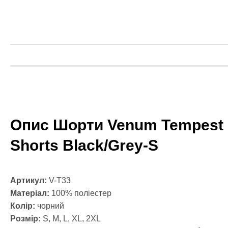
Масажні рол
Файтбол
Тренажерний
Категории
Балансуваль
Гантелі
Канат для к
Диски для ш
Гірі
Грифи
Опис Шорти Venum Tempest M
Медбол
Одяг для єд
Shorts Black/Grey-S
Категории
Боксерська
Форма для к
Артикул:
V-T33
Компресійни
Матеріал:
100% поліестер
Рашгарди
Колір:
чорний
Шорти для т
Розмір:
S, M, L, XL, 2XL
Шорти для 