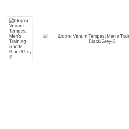
Наколінники 
Голеностопи
Капи для бо
Категории
Стандартна 
Подвійна ка
Капа для бре
Футляр
Боксерські б
Маківари і л
Категории
Боксерські 
Маківара, П
Палки і Раке
Мішки, груші
Категории
Груша для б
Мішки для б
Водоналивн