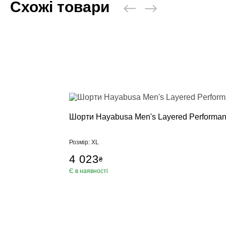
Схожі товари
Пневматичні
Настінні по
Стійки, кріп
Манекен для
Аксесуари, Ф
Категории
Брелки, суве
Килимки для
Петлі TRX, К
Пляшка для
Шорти Hayabusa Men's Layered Performanc
Ролики для 
Упори для в
Розмір: XL
Фітболи
4 023
₴
Сумки, рюкз
Є в наявності
Скакалки
Еспандери, 
Тренажер дл
Обважнювач