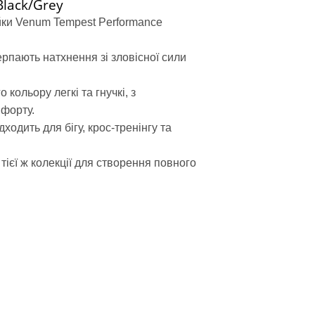
Black/Grey
стюми, пояс сауна
денний
йки Venum Tempest Performance
лстовки
черпають натхнення зі зловісної сили
айки
кольору легкі та гнучкі, з
форту.
ходить для бігу, крос-тренінгу та
хеквондо
тієї ж колекції для створення повного
карате
дзюдо
моно
сівки