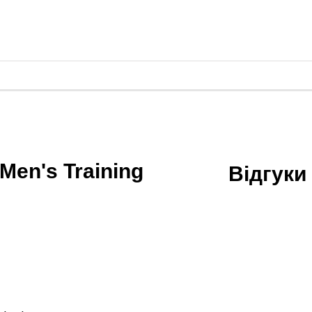
ики
 зал
ні платформи, Bosu
росфіту
танги
en's Training
Відгуки
иноборств
 форма
ікбоксингу
й одяг
айського боксу
ММА