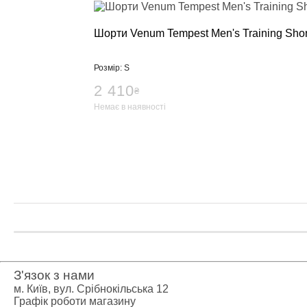
Креатин
Предтренува
Протеїн
Шорти Venum Tempest Men's Training Shor
Протеїнові 
Боксерські р
Розмір: S
Категории
2 410
₴
Боксерські р
Немає в наявності
Клітки ММА
Тренажери, ш
Категории
Спортивні т
Турники-бру
Шведські сті
Подарункови
Бренди
З'язок з нами
м. Київ, вул. Срібнокільська 12
Графік роботи магазину