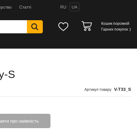
рство
Статті
RU
UA
Кошик порожній
Гарних покупок :)
y-S
V-T33_S
Артикул товару
мити про наявність