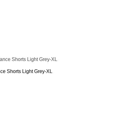
 груші
душки
лення, кріплення для груші і мішки
 боротьби
ітнес
ніри
 йоги та фітнесу
ільця
 води
e Shorts Light Grey-XL
преса
іджимань
аки
гума для тренувань
я шиї
і