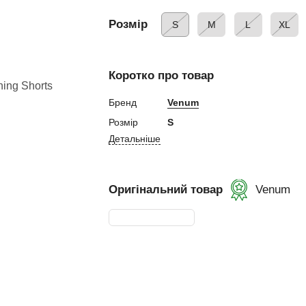
і налокітники
Розмір
S
M
L
XL
ксу
капа
Коротко про товар
па
кетів
Бренд
Venum
Розмір
S
инти
Детальніше
апи
лапи
Оригінальний товар
Venum
ади
тки
, манекени
оксу
оксу
ий мішок