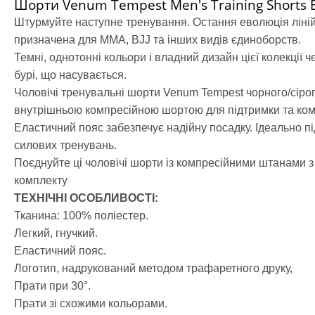
Шорти Venum Tempest Men's Training Shorts 
Сгоночні ко
Одяг повсяк
Штурмуйте наступне тренування. Остання еволюція ліні
Категории
призначена для ММА, BJJ та інших видів єдиноборств.
Кофти та то
Темні, однотонні кольори і владний дизайн цієї колекції 
Штани
бурі, що насувається.
Футболки, м
Чоловічі тренувальні шорти Venum Tempest чорного/сірого 
Шорти
внутрішньою компресійною шортою для підтримки та ком
Кімоно
Еластичний пояс забезпечує надійну посадку. Ідеально під
Категории
силових тренувань.
Добок для т
Поєднуйте ці чоловічі шорти із компресійними штанами з 
Кімоно для 
комплекту
Кімоно для 
ТЕХНІЧНІ ОСОБЛИВОСТІ:
Пояс для кі
Тканина: 100% поліестер.
Взуття
Легкий, гнучкий.
Категории
Еластичний пояс.
Борцовки
Логотип, надрукований методом трафаретного друку,
Боксерки
Прати при 30°.
Штангетки
Прати зі схожими кольорами.
Чоловічі кро