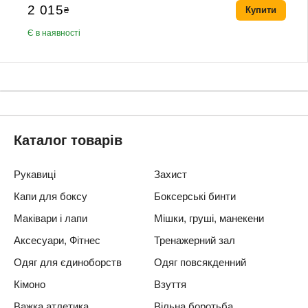
2 015
₴
Купити
Є в наявності
Каталог товарів
Рукавиці
Захист
Капи для боксу
Боксерські бинти
Маківари і лапи
Мішки, груші, манекени
Аксесуари, Фітнес
Тренажерний зал
Одяг для єдиноборств
Одяг повсякденний
Кімоно
Взуття
Важка атлетика
Вільна боротьба