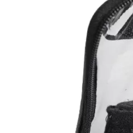
Одяг повсякден
Кімоно
Взуття
Важка атлетика
Вільна боротьба
Спортивне харч
Боксерські ринг
Тренажери, шведс
турники-бруси
Подарунковий с
Бренди