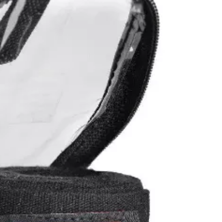
ний
ування
и, Клітки ММА
ькі стінки,
ертифікат