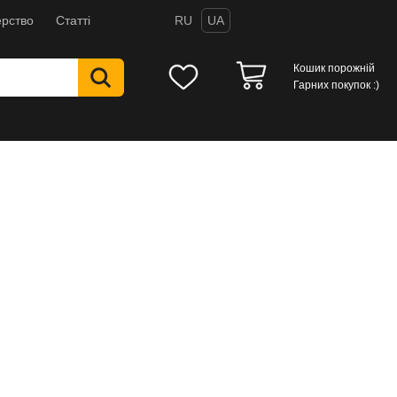
рство
Статті
RU
UA
Кошик порожній
Гарних покупок :)