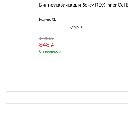
Бинт-рукавичка для боксу RDX Inner Gel 
Розмір: XL
Відгуки
4
1 286
₴
848
₴
Є в наявності