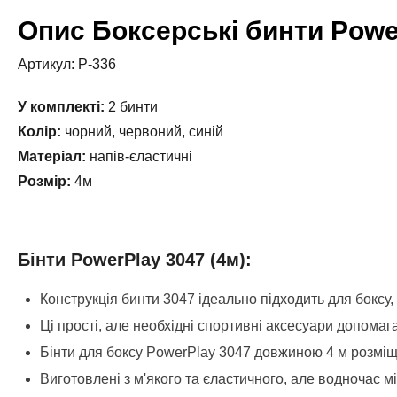
Опис Боксерські бинти Power
Артикул: P-336
У комплекті:
2 бинти
Колір:
чорний, червоний, синій
Матеріал:
напів-єластичні
Розмір:
4м
Бінти PowerPlay 3047 (4м):
Конструкція бинти 3047 ідеально підходить для боксу,
Ці прості, але необхідні спортивні аксесуари допомага
Бінти для боксу PowerPlay 3047 довжиною 4 м розміщу
Виготовлені з м'якого та єластичного, але водночас мі