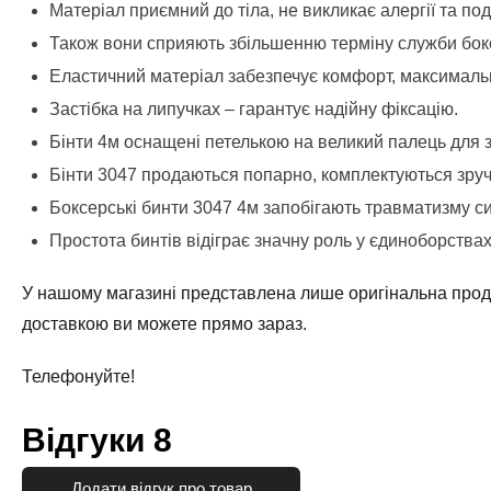
Матеріал приємний до тіла, не викликає алергії та по
Також вони сприяють збільшенню терміну служби бокс
Еластичний матеріал забезпечує комфорт, максимально
Застібка на липучках – гарантує надійну фіксацію.
Бінти 4м оснащені петелькою на великий палець для 
Бінти 3047 продаються попарно, комплектуються зру
Боксерські бинти 3047 4м запобігають травматизму си
Простота бинтів відіграє значну роль у єдиноборствах
У нашому магазині представлена лише оригінальна проду
доставкою ви можете прямо зараз.
Телефонуйте!
Відгуки
8
Додати відгук про товар