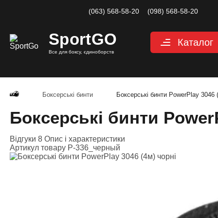
(063) 568-58-20
(098) 568-58-20
Sport
GO
Каталог
Все для боксу, єдиноборств
Рукавиці
Захист
Боксерські бинти
Боксерські бинти PowerPlay 3046 (
Капи для боксу
Боксерські бинти PowerP
Боксерські бинт
Відгуки 8
Опис і характеристики
Маківари і лапи
Артикул товару
P-336_черный
Мішки, груші, м
Аксесуари, Фітн
Тренажерний за
Одяг для єдино