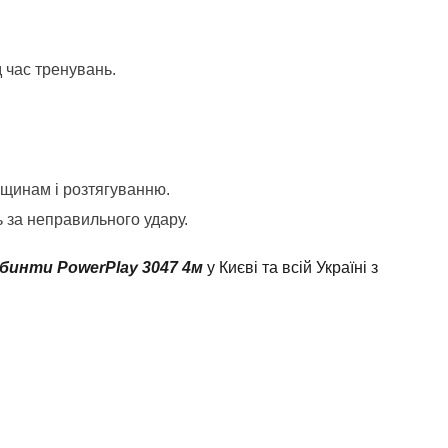
 час тренувань.
іщинам і розтягуванню.
ь за неправильного удару.
бинти PowerPlay 3047 4м
у Києві та всій Україні з