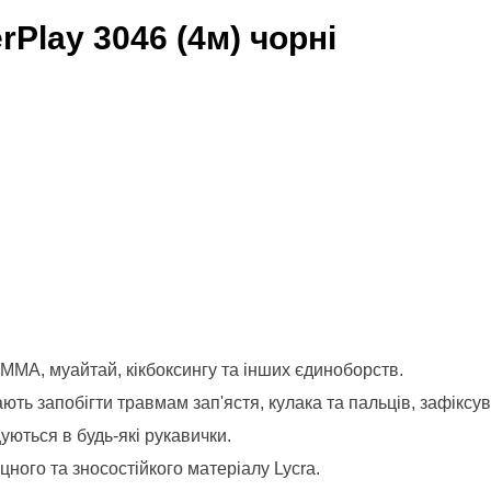
Play 3046 (4м) чорні
 ММА, муайтай, кікбоксингу та інших єдиноборств.
ють запобігти травмам зап'ястя, кулака та пальців, зафіксув
ються в будь-які рукавички.
цного та зносостійкого матеріалу Lycra.