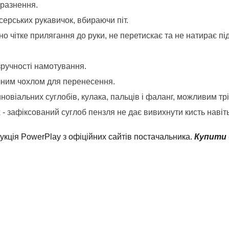
дразнення.
ерських рукавичок, вбираючи піт.
 чітке прилягання до руки, не перетискає та не натирає під
зручності намотування.
чним чохлом для перенесення.
новіальних суглобів, кулака, пальців і фаланг, можливим тр
 - зафіксований суглоб пензля не дає вивихнути кисть навіт
кція PowerPlay з офіційних сайтів постачальника.
Купити 