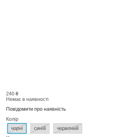
240
₴
Немає в наявності
Повідомити про наявність
Колір
чорні
синій
червоний