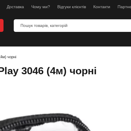
Доставка
Чому ми?
Відгуки клієнтів
Контакти
Партне
4м) чорні
lay 3046 (4м) чорні
и
анекени
ес
л
борств