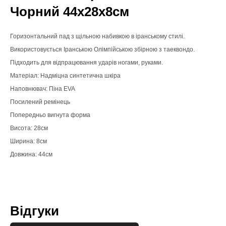
Чорний 44х28х8см
Горизонтальний пад з щільною набивкою в іранському стилі.
Використовується Іранською Олімпійською збірною з таеквондо.
Підходить для відпрацювання ударів ногами, руками.
Матеріал: Надміцна синтетична шкіра
Наповнювач: Піна EVA
Посилений ремінець
Попередньо вигнута форма
Висота: 28см
Ширина: 8см
Довжина: 44см
Відгуки