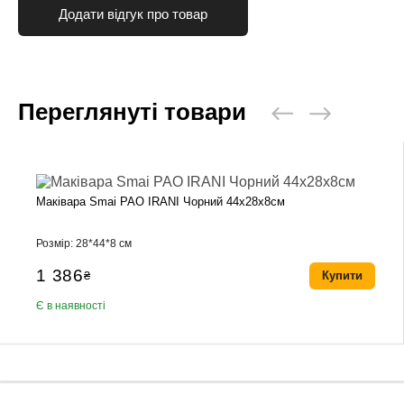
Додати відгук про товар
Переглянуті товари
Маківара Smai PAO IRANI Чорний 44х28х8см
Розмір: 28*44*8 см
1 386
₴
Купити
Є в наявності