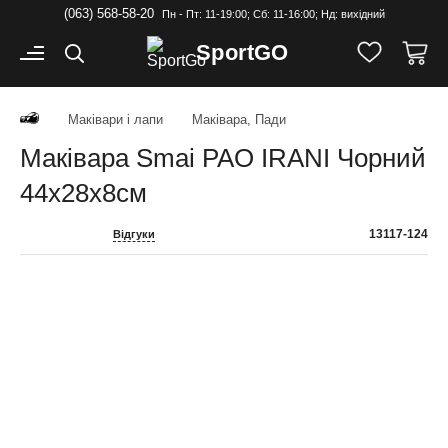
(063) 568-58-20
Пн - Пт: 11-19:00; Cб: 11-16:00; Нд: вихідний
Sport
GO
Маківари і лапи
Маківара, Пади
Маківара Smai PAO IRANI Чорний
44х28х8см
13117-124
Відгуки