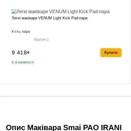
Легкі маківари VENUM Light Kick Pad-пара
К-сть: пара
Відгуки
2
9 418
₴
Купити
Є в наявності
Опис Маківара Smai PAO IRANI