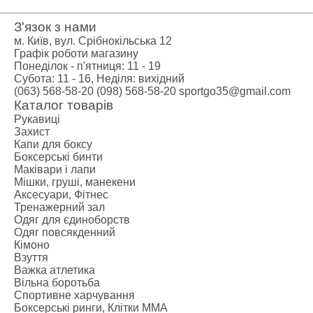
З'язок з нами
м. Київ, вул. Срібнокільська 12
Графік роботи магазину
Понеділок - п'ятниця: 11 - 19
Субота: 11 - 16, Неділя: вихідний
(063) 568-58-20
(098) 568-58-20
sportgo35@gmail.com
Каталог товарів
Рукавиці
Захист
Капи для боксу
Боксерські бинти
Маківари і лапи
Мішки, груші, манекени
Аксесуари, Фітнес
Тренажерний зал
Одяг для єдиноборств
Одяг повсякденний
Кімоно
Взуття
Важка атлетика
Вільна боротьба
Спортивне харчування
Боксерські ринги, Клітки ММА