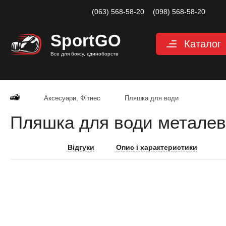
(063) 568-58-20
(098) 568-58-20
Sport
GO
Каталог
Все для боксу, єдиноборств
Рукавиці
Захист
Аксесуари, Фітнес
Пляшка для води
Капи для боксу
Пляшка для води металева 
Боксерські бинт
Маківари і лапи
Відгуки
Опис і характеристики
Мішки, груші, м
Аксесуари, Фітн
Тренажерний за
Одяг для єдино