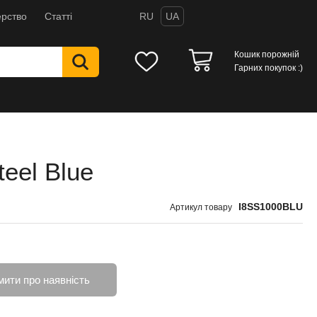
рство
Статті
RU
UA
Кошик порожній
Гарних покупок :)
eel Blue
I8SS1000BLU
Артикул товару
мити про наявність