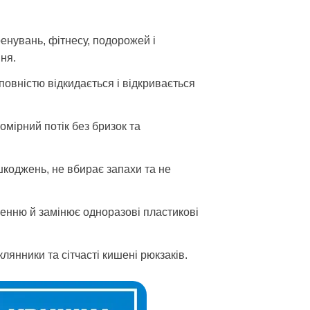
енувань, фітнесу, подорожей і
ня.
повністю відкидається і відкривається
мірний потік без бризок та
шкоджень, не вбирає запахи та не
енню й замінює одноразові пластикові
лянники та сітчасті кишені рюкзаків.