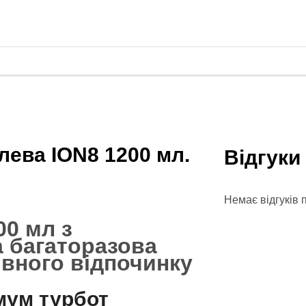
ева ION8 1200 мл.
Відгуки
Немає відгуків 
0 мл з
а багаторазова
ивного відпочинку
мум турбот