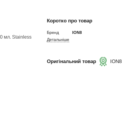
ний
Коротко про товар
Бренд
ION8
Детальніше
ування
Оригінальний товар
ION8
и, Клітки ММА
ькі стінки,
ертифікат