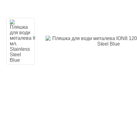
Одяг повсякден
Кімоно
Взуття
Важка атлетика
Вільна боротьба
Спортивне харч
Боксерські ринг
Тренажери, шведс
турники-бруси
Подарунковий с
Бренди