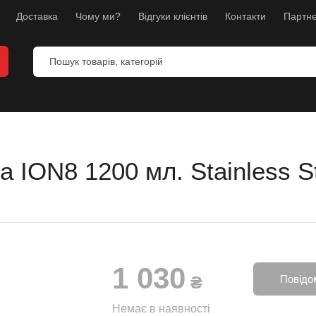
Доставка
Чому ми?
Відгуки клієнтів
Контакти
Партне
ION8 1200 мл. Stainless St
и
анекени
ес
1 030
л
₴
Повідо
борств
Немає в наявності