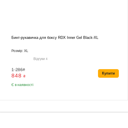
Бинт-рукавичка для боксу RDX Inner Gel Black-XL
Розмір: XL
Відгуки
4
1 286
₴
Купити
848
₴
Є в наявності