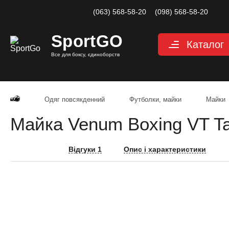
(063) 568-58-20
(098) 568-58-20
Sport
GO
Каталог
Все для боксу, єдиноборств
Рукавиці
Захист
Одяг повсякденний
Футболки, майки
Майки
Капи для боксу
Майка Venum Boxing VT Ta
Боксерські бинт
Маківари і лапи
Відгуки 1
Опис і характеристики
Мішки, груші, м
Аксесуари, Фітн
Тренажерний за
Одяг для єдино