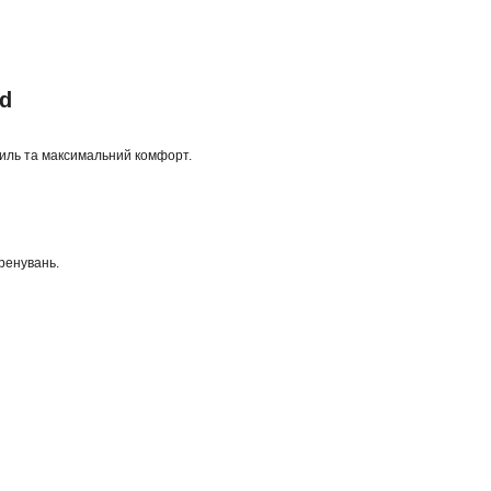
ld
иль та максимальний комфорт.
тренувань.