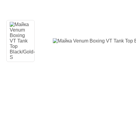
Одяг повсякден
Кімоно
Взуття
Важка атлетика
Вільна боротьба
Спортивне харч
Боксерські ринг
Тренажери, шведс
турники-бруси
Подарунковий с
Бренди