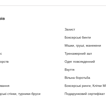
рів
Захист
Боксерські бинти
Мішки, груші, манекени
ес
Тренажерний зал
орств
Одяг повсякденний
Взуття
Вільна боротьба
ування
Боксерські ринги, Клітки 
ькі стінки, турники-бруси
Подарунковий сертифікат