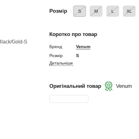
ний
Розмір
S
M
L
XL
Коротко про товар
Бренд
Venum
ування
Розмір
S
Детальніше
и, Клітки ММА
ькі стінки,
Оригінальний товар
Venum
ертифікат