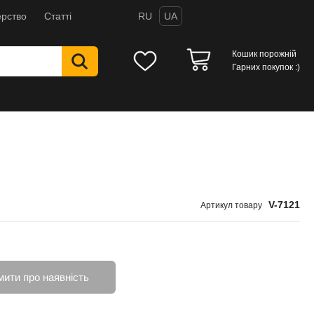
рство
Статті
RU
UA
Кошик порожній
Гарних покупок :)
V-7121
Артикул товару
мити про наявність