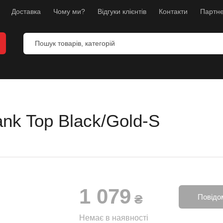
Доставка
Чому ми?
Відгуки клієнтів
Контакти
Партне
nk Top Black/Gold-S
и
анекени
ес
1 079
л
₴
Повідо
борств
Немає в наявності