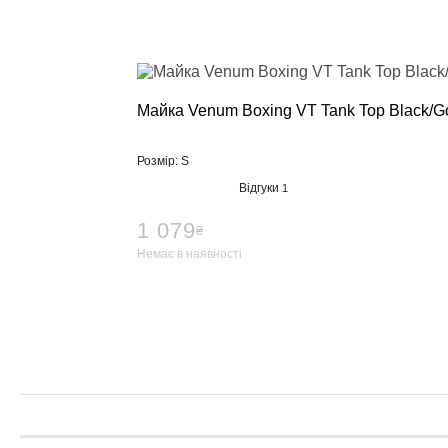
Майка Venum Boxing VT Tank Top Black/G
Розмір: S
Відгуки
1
1 079
₴
Немає в наявності