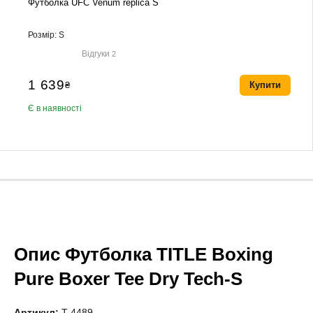
Футболка UFC Venum replica S
Розмір: S
Відгуки
2
1 639
₴
Купити
Є в наявності
Опис Футболка TITLE Boxing
Pure Boxer Tee Dry Tech-S
Артикул:
T-4489