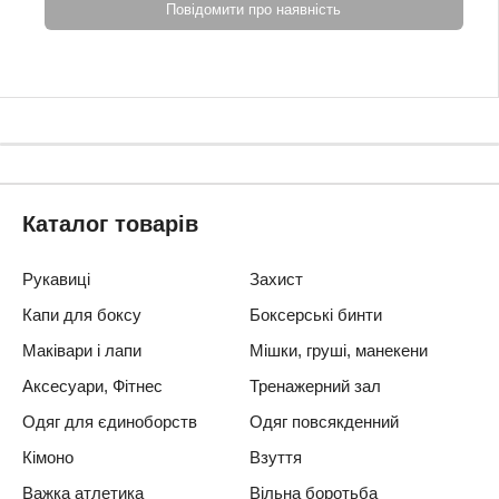
Повідомити про наявність
Каталог товарів
Рукавиці
Захист
Капи для боксу
Боксерські бинти
Маківари і лапи
Мішки, груші, манекени
Аксесуари, Фітнес
Тренажерний зал
Одяг для єдиноборств
Одяг повсякденний
Кімоно
Взуття
Важка атлетика
Вільна боротьба