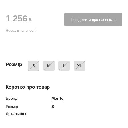
1 256
₴
Повідомити про наявність
Немає в наявності
Розмір
S
M
L
XL
Коротко про товар
Бренд
Manto
Розмір
S
Детальніше