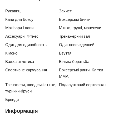
Рукавиці
Захист
Капи для боксу
Боксерські бинти
Маківари і лапи
Мішки, груші, манекени
Аксесуари, Фітнес
Тренажерний зал
Одяг для єдиноборств
Одяг повсякденний
Кімоно
Взуття
Важка атлетика
Вільна боротьба
Спортивне харчування
Боксерські ринги, Клітки
ММА
Тренажери, шведські стінки,
Подарунковий сертифікат
турники-бруси
Бренди
Информація