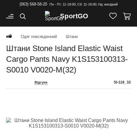
(063) 568-58-20
Пн - Пт: 11-19:00; Cб: 11-16:00; Нд: вихідний
Sport
GO
Одяг повсякденний
Штани
Штани Stone Island Elastic Waist
Cargo Pants Navy K1S153100313-
S0010 V0020-M(32)
SI-118_32
Відгуки