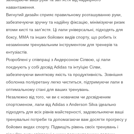
навантаження.
Вигнутий дизайн сприяє правильному розташуванню руки,
забезпечуючи зручну та надійну фіксацію, мінімізуючи ризик
втоми кисті та зап'ястя. Ці лапи універсальні, підходять для
боксу, ММА та інших бойових видів спорту, що робить їх
незамінним тренувальним інструментом для тренерів та
ентузіастів.
Розроблені у співпраці з Андерсоном Сілвою, ці лапи
поєднують у собі досвід Adidas та інтуїцію Сілви,
забезпечуючи виняткову якість та продуктивність. Зовнішня
оболонка поліуретану легко чиститься, підтримуючи лапи в
оптимальному стані для ваших тренувань.
Незалежно від того, чи ви є новачком чи досвідченим
спортсменом, лапи від Adidas x Anderson Silva ідеально
підходять для всіх рівнів майстерності, задовольняючи ваші
тренувальні потреби та допомагаючи вам досягти прогресу у
бойових видах спорту. Підвищіть рівень своїх тренувань і