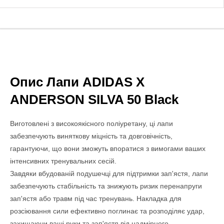
Опис Лапи ADIDAS X
ANDERSON SILVA 50 Black
Виготовлені з високоякісного поліуретану, ці лапи
забезпечують виняткову міцність та довговічність,
гарантуючи, що вони зможуть впоратися з вимогами ваших
інтенсивних тренувальних сесій.
Завдяки вбудованій подушечці для підтримки зап'ястя, лапи
забезпечують стабільність та знижують ризик перенапруги
зап'ястя або травм під час тренувань. Накладка для
розсіювання сили ефективно поглинає та розподіляє удар,
захищаючи ваші руки та зап'ястя від надмірного