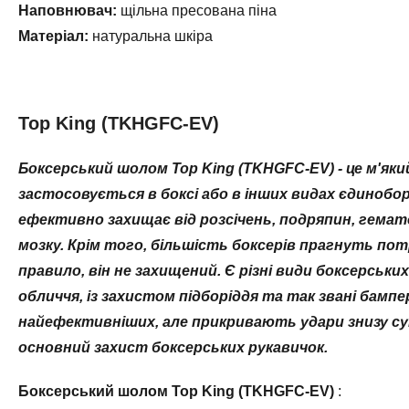
Наповнювач:
щільна пресована піна
Матеріал:
натуральна шкіра
Top King (TKHGFC-EV)
Боксерський шолом Top King (TKHGFC-EV) - це м'яки
застосовується в боксі або в інших видах єдинобо
ефективно захищає від розсічень, подряпин, гемато
мозку. Крім того, більшість боксерів прагнуть пот
правило, він не захищений. Є різні види боксерськ
обличчя, із захистом підборіддя та так звані бамп
найефективніших, але прикривають удари знизу су
основний захист боксерських рукавичок.
Боксерський шолом Top King (TKHGFC-EV)
: