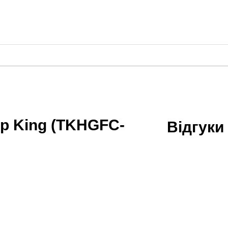
p King (TKHGFC-
Відгук