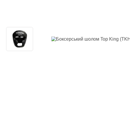
Одяг повсякден
Кімоно
Взуття
Важка атлетика
Вільна боротьба
Спортивне харч
Боксерські ринг
Тренажери, шведс
турники-бруси
Подарунковий с
Бренди