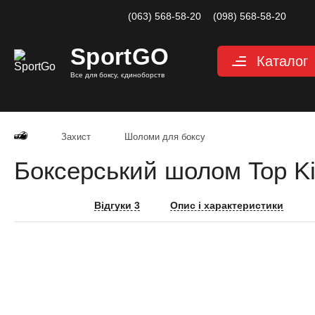
(063) 568-58-20
(098) 568-58-20
Sport
GO
Каталог
Все для боксу, єдиноборств
Рукавиці
Захист
Захист
Шоломи для боксу
Капи для боксу
Боксерський шолом Top K
Боксерські бинт
Маківари і лапи
Відгуки 3
Опис і характеристики
Мішки, груші, м
Аксесуари, Фітн
Тренажерний за
Одяг для єдино