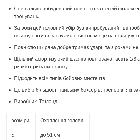
Спеціально побудований повністю закритий шолом ефе
тренувань.
За роки цей головний убір був випробуваний і випроб
всьому світу та заслужив почесне місце на полицях с
Повністю шкіряна добре тримає удари та з роками не
Щільний амортизуючий шар наповнювача гасить 1/3 с
ризик отримати травму.
Підходить всім типів бойових мистецтв.
Це вибір більшості тайських боксерів, тренерів, які 
Виробник: Таїланд
розміри:
Охоплення голови:
S
до 51 см