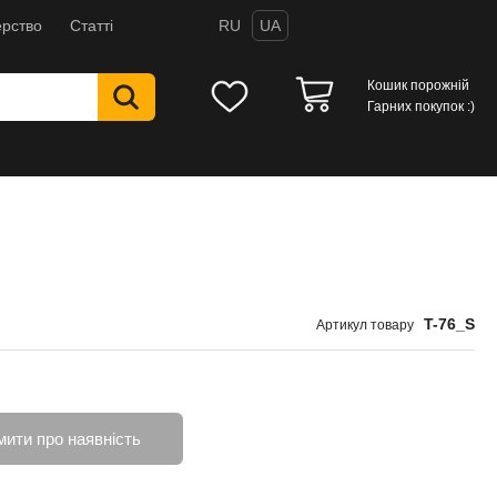
рство
Статті
RU
UA
Кошик порожній
Гарних покупок :)
T-76_S
Артикул товару
мити про наявність