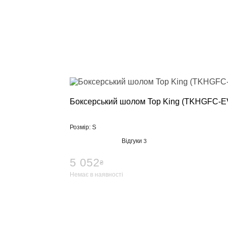
Боксерський шолом Top King (TKHGFC-E
Розмір: S
Відгуки
3
5 052
₴
Немає в наявності