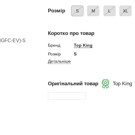
ний
Розмір
S
M
L
XL
Коротко про товар
Бренд
Top King
ування
Розмір
S
Детальніше
и, Клітки ММА
ькі стінки,
Оригінальний товар
Top King
ертифікат