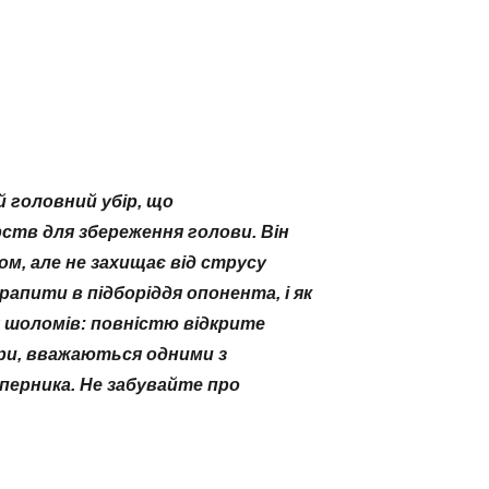
й головний убір, що
рств для збереження голови. Він
м, але не захищає від струсу
рапити в підборіддя опонента, і як
их шоломів: повністю відкрите
ери, вважаються одними з
перника. Не забувайте про