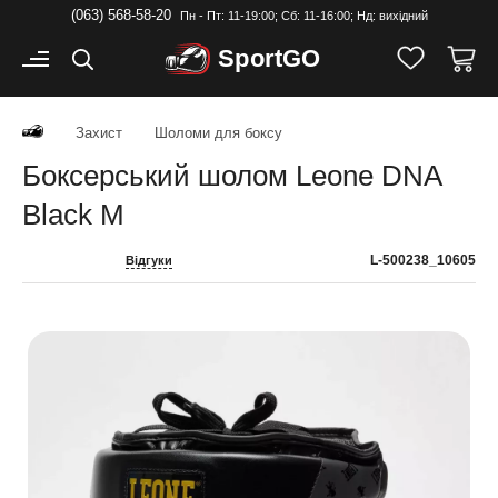
(063) 568-58-20
Пн - Пт: 11-19:00; Cб: 11-16:00; Нд: вихідний
Sport
GO
Захист
Шоломи для боксу
Боксерський шолом Leone DNA
Black M
L-500238_10605
Відгуки