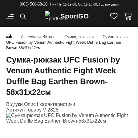
(063) 568-58-20
Пн - Пт: 11-19:00; Cб: 11-16:00; Нд: вихідний
Sport
GO
Аксесуари, Фітнес
Сумки, рюкзаки
Сумка-рюкзак
UFC Fusion by Venum Authentic Fight Week Duffle Bag Earthen
Brown-58х31х22см
Сумка-рюкзак UFC Fusion by
Venum Authentic Fight Week
Duffle Bag Earthen Brown-
58х31х22см
Відгуки
Опис і характеристики
Артикул товару
V-2828