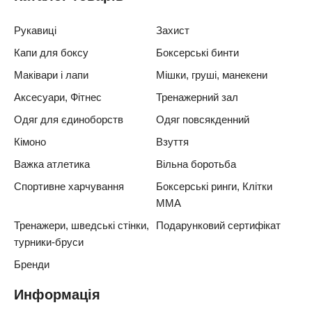
Рукавиці
Захист
Капи для боксу
Боксерські бинти
Маківари і лапи
Мішки, груші, манекени
Аксесуари, Фітнес
Тренажерний зал
Одяг для єдиноборств
Одяг повсякденний
Кімоно
Взуття
Важка атлетика
Вільна боротьба
Спортивне харчування
Боксерські ринги, Клітки
ММА
Тренажери, шведські стінки,
Подарунковий сертифікат
турники-бруси
Бренди
Информація