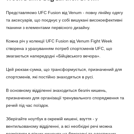
Представляємо UFC Fusion від Venum - повну лінійку одягу
та аксесуарів, що поєднує у собі вишукані високоефективні
тканини з елементами первісного дизайну.
Кожна річ у колекції UFC Fusion від Venum Fight Week
створена з урахуванням потреб спортсменів UFC, що
змагаються напередодні «Бійцівського вечора».
Цей рюкзак-сумка, що трансформується, призначений для
спортсменів, які постійно знаходяться в русі.
В основному відділенні знаходиться безліч кишень,
призначених для організації тренувального спорядження та
речей під час поїздок.
Зберігайте ноутбук в окремій кишені, взуття - у
вентильованому відділенні, а всі необхідні речі можна
розмістити в різних кишенях на блискавці та еластичних