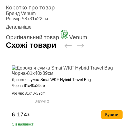
Коротко про товар
Бренд
Venum
Розмір
58х31х22см
Детальніше
Оригінальний товар
Venum
Схожі товари
Дорожня сумка Smai WKF Hybrid Travel Bag
Чорна-81х40х39см
Розмір: 81x40x39cm
Відгуки
2
6 174
₴
Купити
Є в наявності