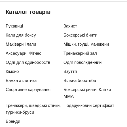
Каталог товарів
Рукавиці
Захист
Капи для боксу
Боксерські бинти
Маківари і лапи
Мішки, груші, манекени
Аксесуари, Фітнес
Тренажерний зал
Одяг для єдиноборств
Одяг повсякденний
Кімоно
Взуття
Важка атлетика
Вільна боротьба
Спортивне харчування
Боксерські ринги, Клітки
ММА
Тренажери, шведські стінки,
Подарунковий сертифікат
турники-бруси
Бренди