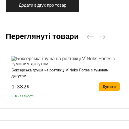
Додати відгук про товар
Переглянуті товари
Боксерська груша на розтяжці V`Noks Fortes з гумовим
джгутом
1 332
₴
Купити
Є в наявності