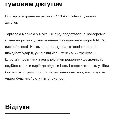
гумовим джгутом
Боксерська груша на розтяжці V'Noks Fortes з гумовим
джгутом
Торговою маркою V'Noks (Вінокс) представлена боксерська
груша на розтяжці, виготовлена з натуральної шкіри NAPPA
високої якості. Незамінна при відпрацюванні точності і
швидкості ударів, ухилів під час інтенсивних тренувань.
Еластичні розтяжки з регулюючими ременями дозволяють
надійно кріпити виріб до підлоги і стелі спортивного залу. Шви
боксерської груші, прошиті армованою ниткою, витримують
удари будь-якої сили і інтенсивності.
Відгуки