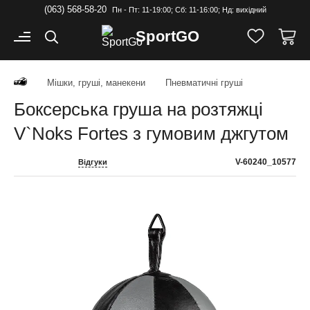
(063) 568-58-20
Пн - Пт: 11-19:00; Cб: 11-16:00; Нд: вихідний
Sport
GO
Мішки, груші, манекени
Пневматичні груші
Боксерська груша на розтяжці
V`Noks Fortes з гумовим джгутом
V-60240_10577
Відгуки