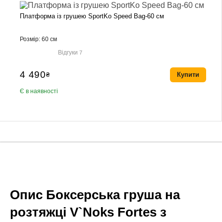
Платформа із грушею SportKo Speed Bag-60 см
Розмір: 60 см
Відгуки
7
4 490
₴
Купити
Є в наявності
Опис Боксерська груша на
розтяжці V`Noks Fortes з