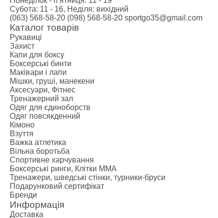
Понеділок - п'ятниця: 11 - 19
Субота: 11 - 16, Неділя: вихідний
(063) 568-58-20
(098) 568-58-20
sportgo35@gmail.com
Каталог товарів
Рукавиці
Захист
Капи для боксу
Боксерські бинти
Маківари і лапи
Мішки, груші, манекени
Аксесуари, Фітнес
Тренажерний зал
Одяг для єдиноборств
Одяг повсякденний
Кімоно
Взуття
Важка атлетика
Вільна боротьба
Спортивне харчування
Боксерські ринги, Клітки ММА
Тренажери, шведські стінки, турники-бруси
Подарунковий сертифікат
Бренди
Информація
Доставка