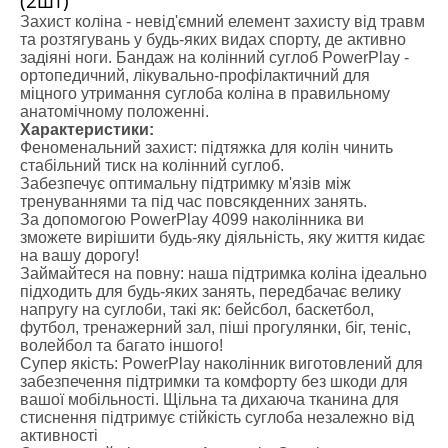
(2шт)
Захист коліна - невід'ємний елемент захисту від травм
та розтягувань у будь-яких видах спорту, де активно
задіяні ноги. Бандаж на колінний суглоб PowerPlay -
ортопедичний, лікувально-профілактичний для
міцного утримання суглоба коліна в правильному
анатомічному положенні.
Характеристики:
Феноменальний захист: підтяжка для колін чинить
стабільний тиск на колінний суглоб.
Забезпечує оптимальну підтримку м'язів між
тренуваннями та під час повсякденних занять.
За допомогою PowerPlay 4099 наколінника ви
зможете вирішити будь-яку діяльність, яку життя кидає
на вашу дорогу!
Займайтеся на повну: наша підтримка коліна ідеально
підходить для будь-яких занять, передбачає велику
напругу на суглоби, такі як: бейсбол, баскетбол,
футбол, тренажерний зал, піші прогулянки, біг, теніс,
волейбол та багато іншого!
Супер якість: PowerPlay наколінник виготовлений для
забезпечення підтримки та комфорту без шкоди для
вашої мобільності. Щільна та дихаюча тканина для
стиснення підтримує стійкість суглоба незалежно від
активності