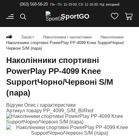
(063) 568-58-20
Пн - Пт: 11-19:00; Cб: 11-16:00; Нд: вихідний
Sport
GO
Захист
Наколінники і налокітники
Наколінники
Наколінники спортивні PowerPlay PP-4099 Knee SupportЧорно/
Червоні S/M (пара)
Наколінники спортивні
PowerPlay PP-4099 Knee
SupportЧорно/Червоні S/M
(пара)
Відгуки
Опис і характеристики
Артикул товару
PP_4099_S/M_Bl/Red