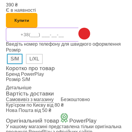
390
₴
Є в наявності
Купити
Введіть номер телефону для швидкого оформлення
Розмір
S/M
L/XL
Коротко про товар
Бренд
PowerPlay
Розмір
S/M
Детальніше
Вартість доставки
Самовивіз з магазину
Безкоштовно
Кур'єром по Києву
від 80 ₴
Нова Пошта
від 50 ₴
Оригінальний товар
PowerPlay
У нашому магазині представлена ​​тільки оригінальна
продукція PowerPlay з офіційних сайтів