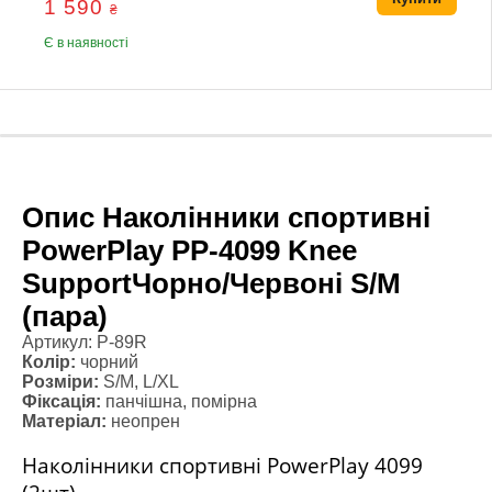
1 590
₴
Є в наявності
Опис Наколінники спортивні
PowerPlay PP-4099 Knee
SupportЧорно/Червоні S/M
(пара)
Артикул: P-89R
Колір:
чорний
Розміри:
S/M, L/XL
Фіксація:
панчішна, помірна
Матеріал:
неопрен
Наколінники спортивні PowerPlay 4099