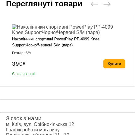
Переглянуті товари
Наколінники спортивні PowerPlay PP-4099 Knee
SupportЧорно/Червоні S/M (пара)
Розмір: S/M
390
₴
Купити
Є в наявності
З'язок з нами
м. Київ, вул. Срібнокільська 12
Графік роботи магазину