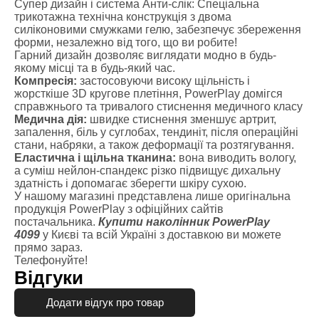
Супер дизайн і система Анти-слік: Спеціальна
трикотажна технічна конструкція з двома
силіконовими смужками гелю, забезпечує збереження
форми, незалежно від того, що ви робите!
Гарний дизайн дозволяє виглядати модно в будь-
якому місці та в будь-який час.
Компресія:
застосовуючи високу щільність і
жорсткіше 3D кругове плетіння, PowerPlay домігся
справжнього та тривалого стиснення медичного класу
Медична дія:
швидке стиснення зменшує артрит,
запалення, біль у суглобах, тендиніт, після операційні
стани, набряки, а також деформації та розтягування.
Еластична і щільна тканина:
вона виводить вологу,
а суміш нейлон-спандекс різко підвищує дихальну
здатність і допомагає зберегти шкіру сухою.
У нашому магазині представлена лише оригінальна
продукція PowerPlay з офіційних сайтів
постачальника.
Купити наколінник PowerPlay
4099
у Києві та всій Україні з доставкою ви можете
прямо зараз.
Телефонуйте!
Відгуки
Додати відгук про товар