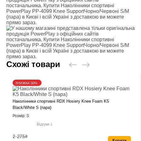
постачальника. Купити Наколінники спортивні
PowerPlay PP-4099 Knee SupportЧорно/Червоні S/M
(пара) в Києві і всій Україні з доставкою ви можете
прямо зараз.
Схожі товари
ЗНИЖКА 30%
Наколінники спортивні RDX Hosiery Knee Foam K5
Black/White S (пара)
Розмір: S
Відгуки
1
2 275
₴
Купити