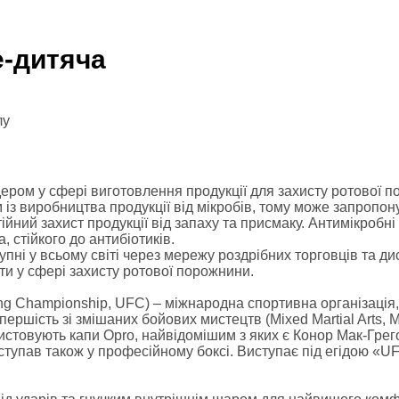
льні комплекси
e-дитяча
батончики
инги, Клітки ММА
лу
инги
ведські стінки, турники-бруси
дером у сфері виготовлення продукції для захисту ротової 
 із виробництва продукції від мікробів, тому може запропо
ренажери
ійний захист продукції від запаху та присмаку. Антимікробн
си
 стійкого до антибіотиків.
упні у всьому світі через мережу роздрібних торговців та дис
нки
и у сфері захисту ротової порожнини.
й сертифікат
ing Championship, UFC) – міжнародна спортивна організація
першість зі змішаних бойових мистецтв (Mixed Martial Arts, 
ристовують капи Opro, найвідомішим з яких є Конор Мак-Гре
иступав також у професійному боксі. Виступає під егідою «UF