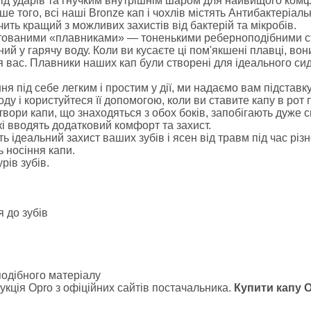
ід ударів та гнучким внутрішнім шаром для найвищого комф
е того, всі наші Bronze кап і чохлів містять Антибактеріал
ить кращий з можливих захистів від бактерій та мікробів.
нтованими «плавниками» — тоненькими реберноподібними ст
ний у гарячу воду. Коли ви кусаєте ці пом'якшені плавці, во
 вас. Плавники наших кап були створені для ідеального сиді
 під себе легким і простим у дії, ми надаємо вам підставку,
оду і користуйтеся її допомогою, коли ви ставите капу в р
отвори капи, що знаходяться з обох боків, запобігають дуже
і вводять додатковий комфорт та захист.
деальний захист ваших зубів і ясен від травм під час різно
ь носіння капи.
рів зубів.
 до зубів
подібного матеріалу
кція Opro з офіційних сайтів постачальника.
Купити капу 