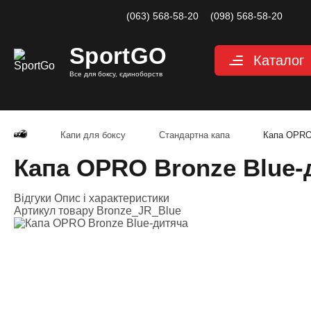
(063) 568-58-20
(098) 568-58-20
Sport
GO
Каталог
Все для боксу, єдиноборств
Рукавиці
Категории
Рукавиці для
Рукавиці д
Капи для боксу
Стандартна капа
Капа OPRO 
Рукавиці дл
Капа OPRO Bronze Blue-
Снарядні ру
Рукавиці для
Відгуки
Опис і характеристики
Велоперчатк
Артикул товару
Bronze_JR_Blue
Захист
Категории
Шоломи для
Захист паху
Захист для н
Захист корпу