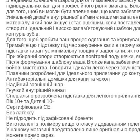
З надійним зовнішнім шаром для оптимального захисту в
індивідуальних кап для професійного рівня змагань. Більш
для того, щоб ви могли бути впевненим, що капа забезпеч
Унікальний дизайн внутрішньої виїмки є нашими запате
матеріалу, який пом'якшує і стає рідкішим, коли поставле
створити ідеальний і високо запам'ятовуючий шаблон для
контурів зубів.
Для того, щоб зробити ваш процес одягання та коригування
Тримайте цю підставку під час занурення капи в гарячу в
підставки гарантує мінімальну товщину вашої капи, як і 
При збиранні опори створюються повітряні подушечки, як
Після формування шаблону ваша Bronze капа забезпечить і
бойові мистецтва. Говорити і дихати легко через зручніст
Плавники розроблені для ідеального прилягання до конту
Антибактеріальні домішки для капи та чохол
Надійний зовнішній шар
Гнучкий внутрішній канал
Спеціально розроблена підставка для легкого прилягання
Вік 10+ та Дитячі 10-
Сертифікована CE
Без латексу
Не підходить під зафіксовані брекети
Виготовлені з полімеру вищого класу з додаванням геле
У нашому магазині представлена лише оригінальна проду
можете прямо зараз.