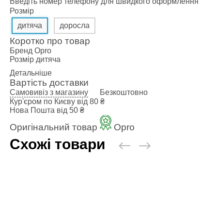
Введіть номер телефону для швидкого оформлення
Сгоночні ко
Розмір
Одяг повсяк
дитяча
доросла
Категории
Кофти та то
Коротко про товар
Штани
Бренд
Opro
Розмір
дитяча
Футболки, м
Детальніше
Шорти
Вартість доставки
Кімоно
Самовивіз з магазину
Безкоштовно
Категории
Кур'єром по Києву
від 80 ₴
Добок для т
Нова Пошта
від 50 ₴
Кімоно для 
Оригінальний товар
Opro
Кімоно для 
Схожі товари
Пояс для кі
Взуття
Категории
Борцовки
Боксерки
Штангетки
Чоловічі кро