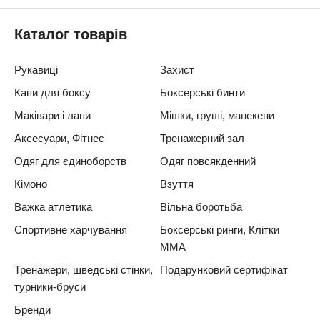
Каталог товарів
Рукавиці
Захист
Капи для боксу
Боксерські бинти
Маківари і лапи
Мішки, груші, манекени
Аксесуари, Фітнес
Тренажерний зал
Одяг для єдиноборств
Одяг повсякденний
Кімоно
Взуття
Важка атлетика
Вільна боротьба
Спортивне харчування
Боксерські ринги, Клітки
ММА
Тренажери, шведські стінки,
Подарунковий сертифікат
турники-бруси
Бренди