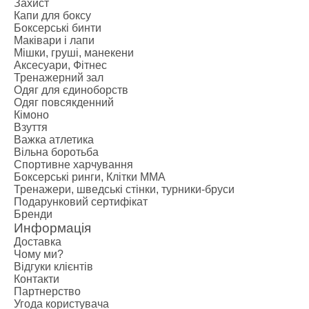
Захист
Капи для боксу
Боксерські бинти
Маківари і лапи
Мішки, груші, манекени
Аксесуари, Фітнес
Тренажерний зал
Одяг для єдиноборств
Одяг повсякденний
Кімоно
Взуття
Важка атлетика
Вільна боротьба
Спортивне харчування
Боксерські ринги, Клітки ММА
Тренажери, шведські стінки, турники-бруси
Подарунковий сертифікат
Бренди
Информація
Доставка
Чому ми?
Відгуки клієнтів
Контакти
Партнерство
Угода користувача