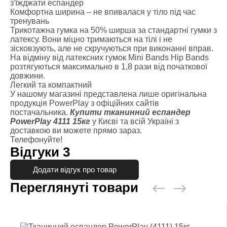
з'їжджати еспандер
Комфортна ширина – не впивалася у тіло під час
тренувань
Трикотажна гумка на 50% ширша за стандартні гумки з
латексу. Вони міцно тримаються на тілі і не
зісковзують, але не скручуються при виконанні вправ.
На відміну від латексних гумок Mini Bands Hip Bands
розтягуються максимально в 1,8 рази від початкової
довжини.
Легкий та компактний
У нашому магазині представлена лише оригінальна
продукція PowerPlay з офіційних сайтів
постачальника.
Купити тканинний еспандер
PowerPlay 4111 15кг
у Києві та всій Україні з
доставкою ви можете прямо зараз.
Телефонуйте!
Відгуки
3
Додати відгук про товар
Переглянуті товари