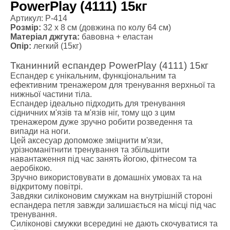
PowerPlay (4111) 15кг
Артикул: P-414
Розмір:
32 х 8 см (довжина по колу 64 см)
Матеріал джгута:
бавовна + еластан
Опір:
легкий (15кг)
Тканинний еспандер PowerPlay (4111) 15кг
Еспандер є унікальним, функціональним та
ефективним тренажером для тренування верхньої та
нижньої частини тіла.
Еспандер ідеально підходить для тренування
сідничних м'язів та м'язів ніг, тому що з цим
тренажером дуже зручно робити розведення та
випади на ноги.
Цей аксесуар допоможе зміцнити м'язи,
урізноманітнити тренування та збільшити
навантаження під час занять йогою, фітнесом та
аеробікою.
Зручно використовувати в домашніх умовах та на
відкритому повітрі.
Завдяки силіконовим смужкам на внутрішній стороні
еспандера петля завжди залишається на місці під час
тренування.
Силіконові смужки всередині не дають скочуватися та