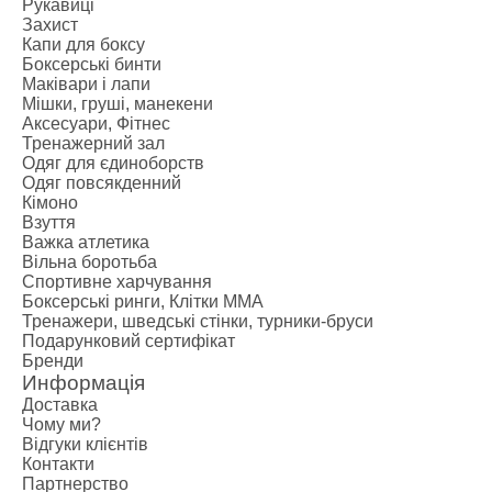
Рукавиці
Захист
Капи для боксу
Боксерські бинти
Маківари і лапи
Мішки, груші, манекени
Аксесуари, Фітнес
Тренажерний зал
Одяг для єдиноборств
Одяг повсякденний
Кімоно
Взуття
Важка атлетика
Вільна боротьба
Спортивне харчування
Боксерські ринги, Клітки ММА
Тренажери, шведські стінки, турники-бруси
Подарунковий сертифікат
Бренди
Информація
Доставка
Чому ми?
Відгуки клієнтів
Контакти
Партнерство