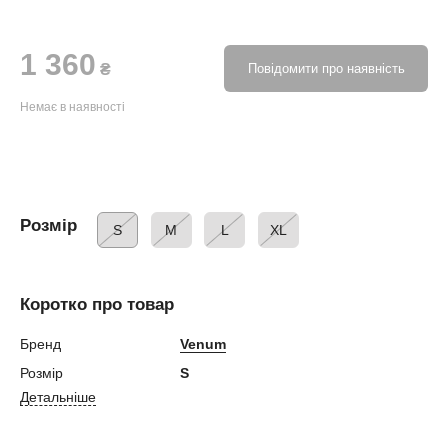
1 360
₴
Повідомити про наявність
Немає в наявності
Розмір
S
M
L
XL
Коротко про товар
Бренд
Venum
Розмір
S
Детальніше