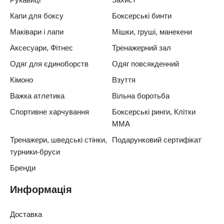
Капи для боксу
Боксерські бинти
Маківари і лапи
Мішки, груші, манекени
Аксесуари, Фітнес
Тренажерний зал
Одяг для єдиноборств
Одяг повсякденний
Кімоно
Взуття
Важка атлетика
Вільна боротьба
Спортивне харчування
Боксерські ринги, Клітки
ММА
Тренажери, шведські стінки,
Подарунковий сертифікат
турники-бруси
Бренди
Информація
Доставка