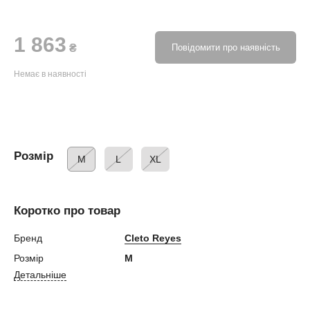
1 863
₴
Повідомити про наявність
Немає в наявності
Розмір
M
L
XL
Коротко про товар
Бренд
Cleto Reyes
Розмір
M
Детальніше