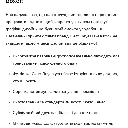
Boxer:
Нас надихає все, що нас оточує, і ми ніколи не перестаємо
працювати над тим, щоб запропонувати вам нові круті
графічні дизайни на будь-який смак та уподобання.
Незвичайні принти є тільки бренд Cleto Reyes! Ви ніколи не
знайдете такого ж десь ще, ми вам це обіцяємо!
Високоякісні бавовняні футболки ідеально підходять для
тренувань чи повсякденного одягу.
Футболка Cleto Reyes уособлює історію та силу для тих,
хто її носить.
Сорочка витримує важкі тренування чемпіона.
Виготовлений за стандартами якості Клето Рейєс.
Сублімаційний друк для більшої довговічності.
Ми гарантуємо, що футболка завжди виглядатиме як