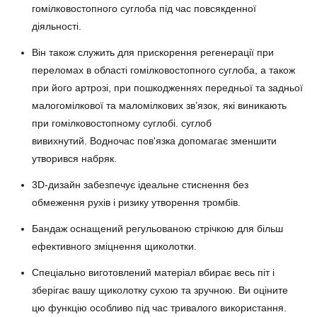
гомілковостопного суглоба під час повсякденної
діяльності.
Він також служить для прискорення регенерації при
переломах в області гомілковостопного суглоба, а також
при його артрозі, при пошкодженнях передньої та задньої
малогомілкової та маломілкових зв’язок, які виникають
при гомілковостопному суглобі. суглоб
вивихнутий.
Водночас пов'язка допомагає зменшити
утворився набряк.
3D-дизайн забезпечує ідеальне стиснення без
обмеження рухів і ризику утворення тромбів.
Бандаж оснащений регульованою стрічкою для більш
ефективного зміцнення щиколотки.
Спеціально виготовлений матеріал вбирає весь піт і
зберігає вашу щиколотку сухою та зручною.
Ви оціните
цю функцію особливо під час тривалого використання.