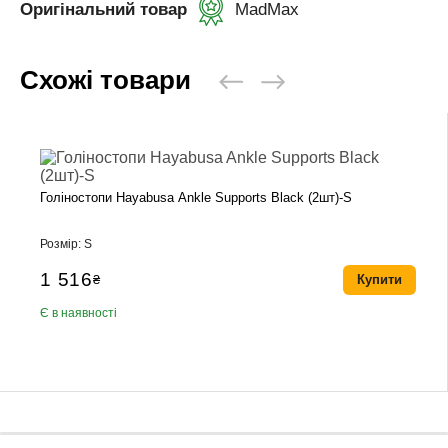
Оригінальний товар
MadMax
Схожі товари
Голіностопи Hayabusa Ankle Supports Black (2шт)-S
Розмір: S
1 516
₴
Купити
Є в наявності