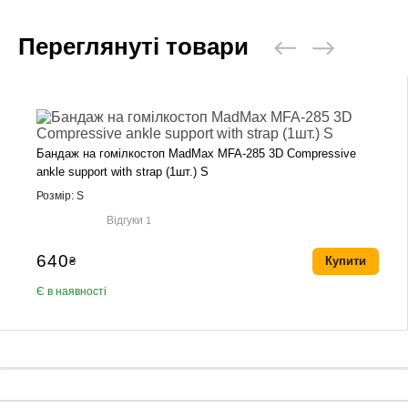
Переглянуті товари
Бандаж на гомілкостоп MadMax MFA-285 3D Compressive
ankle support with strap (1шт.) S
Розмір: S
Відгуки
1
640
₴
Купити
Є в наявності