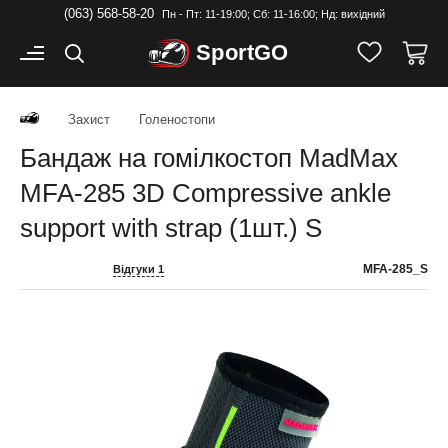
(063) 568-58-20
Пн - Пт: 11-19:00; Cб: 11-16:00; Нд: вихідний
Sport
GO
Захист
Голеностопи
Бандаж на гомілкостоп MadMax
MFA-285 3D Compressive ankle
support with strap (1шт.) S
MFA-285_S
Відгуки 1