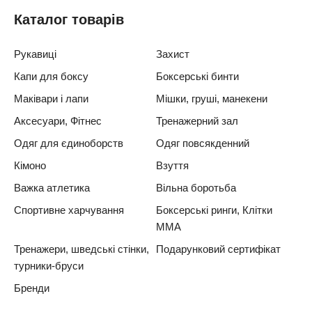
Каталог товарів
Рукавиці
Захист
Капи для боксу
Боксерські бинти
Маківари і лапи
Мішки, груші, манекени
Аксесуари, Фітнес
Тренажерний зал
Одяг для єдиноборств
Одяг повсякденний
Кімоно
Взуття
Важка атлетика
Вільна боротьба
Спортивне харчування
Боксерські ринги, Клітки
ММА
Тренажери, шведські стінки,
Подарунковий сертифікат
турники-бруси
Бренди