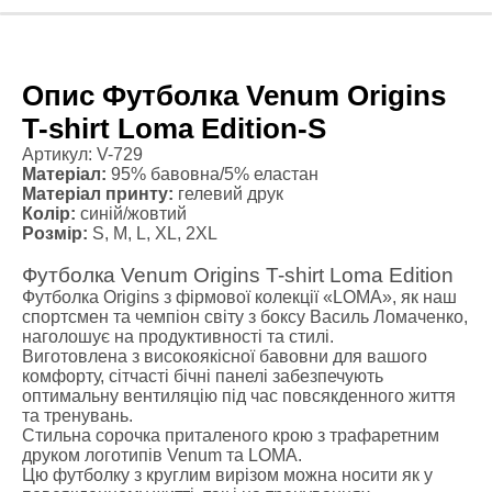
Опис Футболка Venum Origins
T-shirt Loma Edition-S
Артикул: V-729
Матеріал:
95% бавовна/5% еластан
Матеріал принту:
гелевий друк
Колір:
синій/жовтий
Розмір:
S, M, L, XL, 2XL
Футболка Venum Origins T-shirt Loma Edition
Футболка Origins з фірмової колекції «LOMA», як наш
спортсмен та чемпіон світу з боксу Василь Ломаченко,
наголошує на продуктивності та стилі.
Виготовлена з високоякісної бавовни для вашого
комфорту, сітчасті бічні панелі забезпечують
оптимальну вентиляцію під час повсякденного життя
та тренувань.
Стильна сорочка приталеного крою з трафаретним
друком логотипів Venum та LOMA.
Цю футболку з круглим вирізом можна носити як у