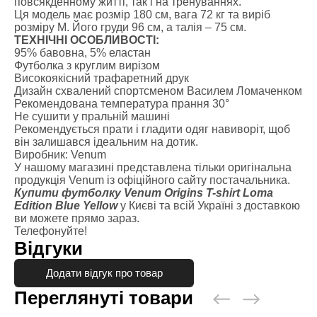
повсякденному житті, так і на тренуваннях.
Ця модель має розмір 180 см, вага 72 кг та виріб
розміру M. Його груди 96 см, а талія – 75 см.
ТЕХНІЧНІ ОСОБЛИВОСТІ:
95% бавовна, 5% еластан
Футболка з круглим вирізом
Високоякісний трафаретний друк
Дизайн схвалений спортсменом Василем Ломаченком
Рекомендована температура прання 30°
Не сушити у пральній машині
Рекомендується прати і гладити одяг навиворіт, щоб
він залишався ідеальним на дотик.
Виробник: Venum
У нашому магазині представлена тільки оригінальна
продукція Venum із офіційного сайту постачальника.
Купити футболку Venum Origins T-shirt Loma
Edition Blue Yellow
у Києві та всій Україні з доставкою
ви можете прямо зараз.
Телефонуйте!
Відгуки
Додати відгук про товар
Переглянуті товари