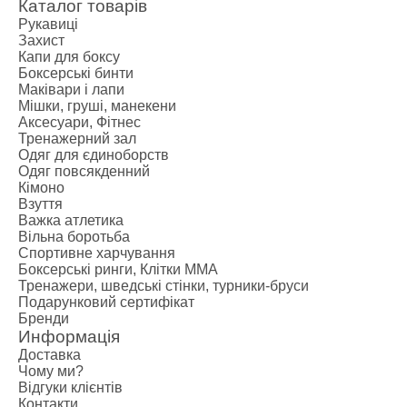
Каталог товарів
Рукавиці
Захист
Капи для боксу
Боксерські бинти
Маківари і лапи
Мішки, груші, манекени
Аксесуари, Фітнес
Тренажерний зал
Одяг для єдиноборств
Одяг повсякденний
Кімоно
Взуття
Важка атлетика
Вільна боротьба
Спортивне харчування
Боксерські ринги, Клітки ММА
Тренажери, шведські стінки, турники-бруси
Подарунковий сертифікат
Бренди
Информація
Доставка
Чому ми?
Відгуки клієнтів
Контакти