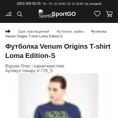
(063) 568-58-20
Пн - Пт: 11-19:00; Cб: 11-16:00; Нд: вихідний
Sport
GO
Одяг повсякденний
Футболки, майки
Футболка
Venum Origins T-shirt Loma Edition-S
Футболка Venum Origins T-shirt
Loma Edition-S
Відгуки
Опис і характеристики
Артикул товару
V-729_S