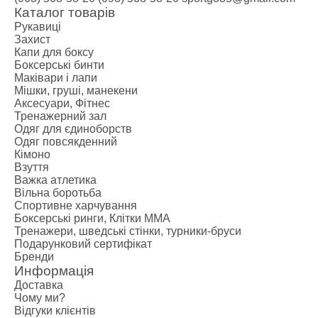
Каталог товарів
Рукавиці
Захист
Капи для боксу
Боксерські бинти
Маківари і лапи
Мішки, груші, манекени
Аксесуари, Фітнес
Тренажерний зал
Одяг для єдиноборств
Одяг повсякденний
Кімоно
Взуття
Важка атлетика
Вільна боротьба
Спортивне харчування
Боксерські ринги, Клітки ММА
Тренажери, шведські стінки, турники-бруси
Подарунковий сертифікат
Бренди
Информація
Доставка
Чому ми?
Відгуки клієнтів